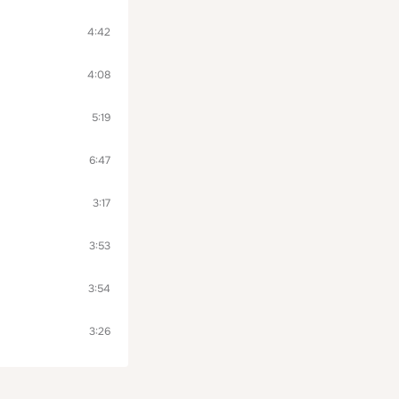
4:42
4:08
5:19
6:47
3:17
3:53
3:54
3:26