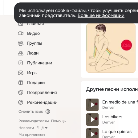
Мы используем cookie-файлы, чтобы улучшить сервис
законный представитель.
Больше информации
Левая
Главная
колонка
Видео
Группы
Люди
Публикации
Игры
Подарки
Другие песни исполн
Поздравления
En medio de una f
Рекомендации
Denver
Сменить язык
Los bikers
Рекламодателям
Помощь
Denver
Новости
Ещё
Lo que quieras
Мы применяем
Denver