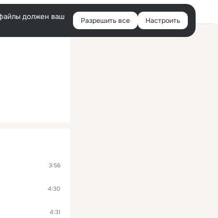
Войти
e-файлы должен ваш
Разрешить все
Настроить
Правая
колонка
3:56
4:30
4:31