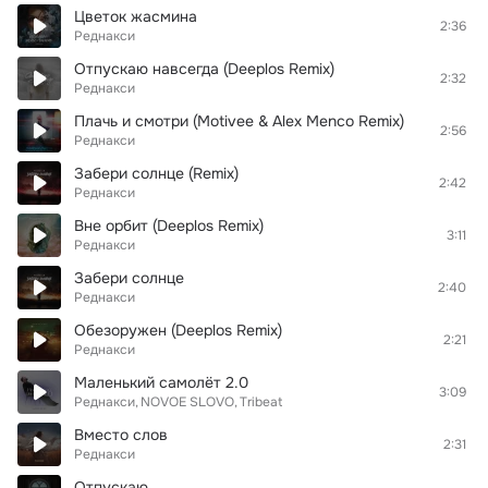
Цветок жасмина
2:36
Реднакси
Отпускаю навсегда (Deeplos Remix)
2:32
Реднакси
Плачь и смотри (Motivee & Alex Menco Remix)
2:56
Реднакси
Забери солнце (Remix)
2:42
Реднакси
Вне орбит (Deeplos Remix)
3:11
Реднакси
Забери солнце
2:40
Реднакси
Обезоружен (Deeplos Remix)
2:21
Реднакси
Маленький самолёт 2.0
3:09
Реднакси
NOVOE SLOVO
Tribeat
Вместо слов
2:31
Реднакси
Отпускаю