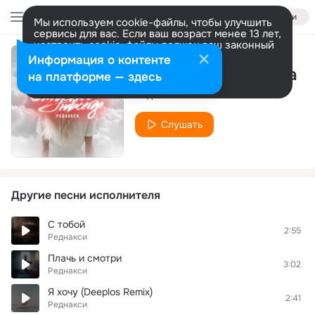
Войти
Мы используем cookie-файлы, чтобы улучшить
сервисы для вас. Если ваш возраст менее 13 лет,
настроить cookie-файлы должен ваш законный
представитель.
Больше информации
Информация о контенте
Отпускаю навсегда
Разрешить все
Настроить
на платформе — здесь
Реднакси
Слушать
Другие песни исполнителя
С тобой
2:55
Реднакси
Плачь и смотри
3:02
Реднакси
Я хочу (Deeplos Remix)
2:41
Реднакси