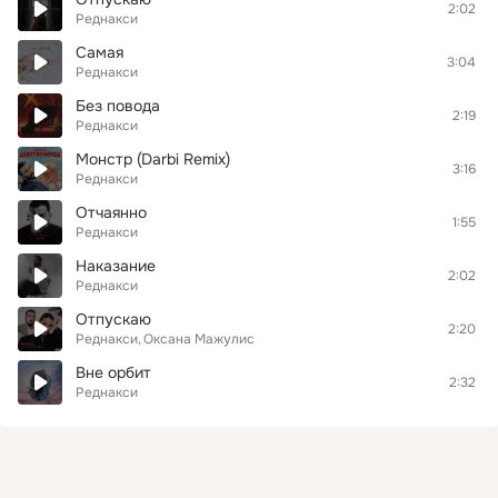
2:02
Реднакси
Самая
3:04
Реднакси
Без повода
2:19
Реднакси
Монстр (Darbi Remix)
3:16
Реднакси
Отчаянно
1:55
Реднакси
Наказание
2:02
Реднакси
Отпускаю
2:20
Реднакси
Оксана Мажулис
Вне орбит
2:32
Реднакси