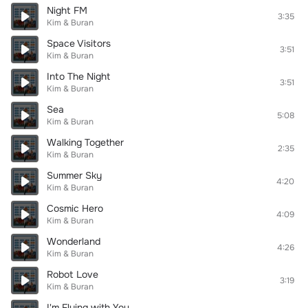
Night FM
3:35
Kim & Buran
Space Visitors
3:51
Kim & Buran
Into The Night
3:51
Kim & Buran
Sea
5:08
Kim & Buran
Walking Together
2:35
Kim & Buran
Summer Sky
4:20
Kim & Buran
Cosmic Hero
4:09
Kim & Buran
Wonderland
4:26
Kim & Buran
Robot Love
3:19
Kim & Buran
I'm Flying with You