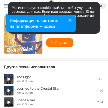
Войти
Мы используем cookie-файлы, чтобы улучшить
сервисы для вас. Если ваш возраст менее 13 лет,
настроить cookie-файлы должен ваш законный
представитель.
Больше информации
Информация о контенте
In a Far Warm Country
Разрешить все
Настроить
на платформе — здесь
Kim & Buran
Слушать
Другие песни исполнителя
The Light
3:33
Kim & Buran
Journey to the Crystal Star
4:40
Kim & Buran
Space River
2:54
Kim & Buran