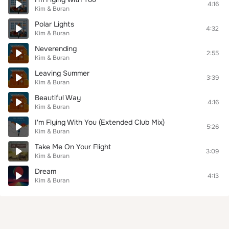
4:16
Kim & Buran
Polar Lights
4:32
Kim & Buran
Neverending
2:55
Kim & Buran
Leaving Summer
3:39
Kim & Buran
Beautiful Way
4:16
Kim & Buran
I'm Flying With You (Extended Club Mix)
5:26
Kim & Buran
Take Me On Your Flight
3:09
Kim & Buran
Dream
4:13
Kim & Buran