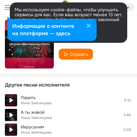
Войти
Мы используем cookie-файлы, чтобы улучшить
сервисы для вас. Если ваш возраст менее 13 лет,
настроить cookie-файлы должен ваш законный
представитель.
Больше информации
Информация о контенте
Научи любить
Разрешить все
Настроить
на платформе — здесь
Инна Звягинцева
Слушать
Другие песни исполнителя
Парить
4:10
Инна Звягинцева
А ты живой
3:46
Инна Звегинцева
Иерусалим
2:49
Инна Звягинцева