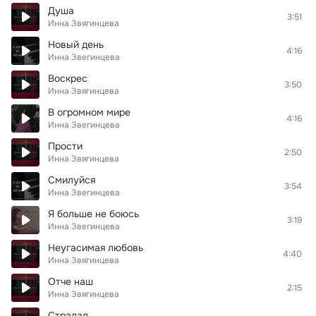
Душа
3:51
Инна Звягинцева
Новый день
4:16
Инна Звегинцева
Воскрес
3:50
Инна Звягинцева
В огромном мире
4:16
Инна Звегинцева
Прости
2:50
Инна Звягинцева
Смилуйся
3:54
Инна Звегинцева
Я больше не боюсь
3:19
Инна Звегинцева
Неугасимая любовь
4:40
Инна Звягинцева
Отче наш
2:15
Инна Звягинцева
Страдал