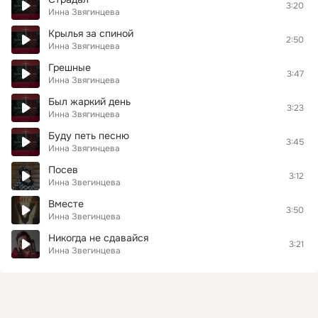
3:20
Инна Звягинцева
Крылья за спиной
2:50
Инна Звягинцева
Грешные
3:47
Инна Звягинцева
Был жаркий день
3:23
Инна Звягинцева
Буду петь песню
3:45
Инна Звягинцева
Посев
3:12
Инна Звегинцева
Вместе
3:50
Инна Звегинцева
Никогда не сдавайся
3:21
Инна Звегинцева