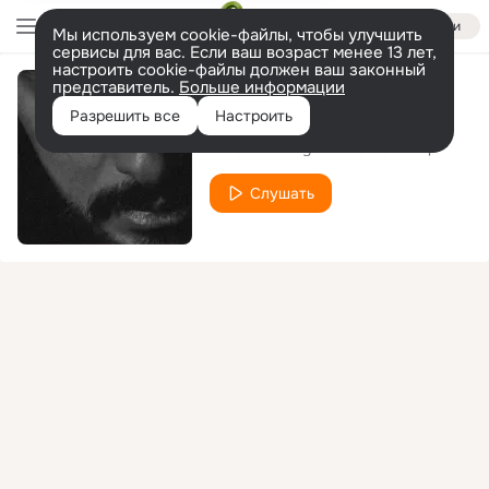
Войти
Мы используем cookie-файлы, чтобы улучшить
сервисы для вас. Если ваш возраст менее 13 лет,
настроить cookie-файлы должен ваш законный
представитель.
Больше информации
Гори и сгорай
Разрешить все
Настроить
Levandowskiy
Santa Hreep
feat.
Слушать