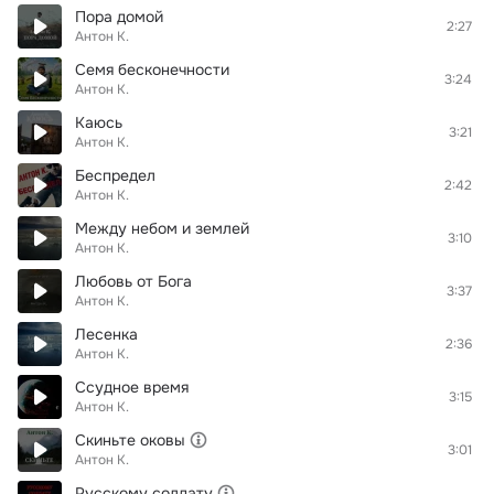
Пора домой
2:27
Антон К.
Семя бесконечности
3:24
Антон К.
Каюсь
3:21
Антон К.
Беспредел
2:42
Антон К.
Между небом и землей
3:10
Антон К.
Любовь от Бога
3:37
Антон К.
Лесенка
2:36
Антон К.
Ссудное время
3:15
Антон К.
Скиньте оковы
3:01
Антон К.
Русскому солдату