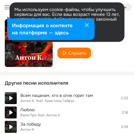
Войти
Мы используем cookie-файлы, чтобы улучшить
сервисы для вас. Если ваш возраст менее 13 лет,
настроить cookie-файлы должен ваш законный
представитель.
Больше информации
Информация о контенте
Штурма
Разрешить все
Настроить
на платформе — здесь
Антон К.
Слушать
Другие песни исполнителя
Всем пацанам, кто в огне горит там
2:33
Антон К.
feat.
Кристина Гайвас
Люблю
2:16
Валя Про
feat.
Антон К.
За победу
3:39
Антон К.