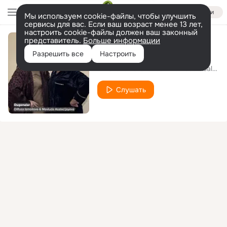
Войти
Мы используем cookie-файлы, чтобы улучшить
сервисы для вас. Если ваш возраст менее 13 лет,
настроить cookie-файлы должен ваш законный
представитель.
Больше информации
Dugonalar
Разрешить все
Настроить
Dilfuza Ismoilova
Mavluda Asalxojayeva
feat.
Слушать