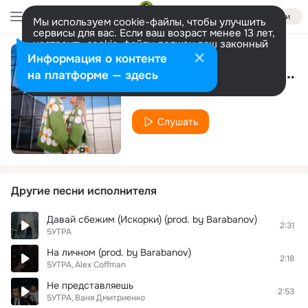
Войти
Мы используем cookie-файлы, чтобы улучшить
сервисы для вас. Если ваш возраст менее 13 лет,
настроить cookie-файлы должен ваш законный
представитель.
Больше информации
Информация о контенте
Ромашки (prod. by Barabanov)
Разрешить все
Настроить
на платформе — здесь
5УТРА
Слушать
Другие песни исполнителя
Давай сбежим (Искорки) (prod. by Barabanov)
2:31
5УТРА
На личном (prod. by Barabanov)
2:18
5УТРА
Alex Coffman
Не представляешь
2:53
5УТРА
Ваня Дмитриенко