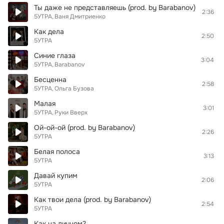
Ты даже не представляешь (prod. by Barabanov)
2:36
5УТРА
Ваня Дмитриенко
Как дела
2:50
5УТРА
Синие глаза
3:04
5УТРА
Barabanov
Бесценна
2:58
5УТРА
Ольга Бузова
Малая
3:01
5УТРА
Руки Вверх
Ой-ой-ой (prod. by Barabanov)
2:26
5УТРА
Белая полоса
3:13
5УТРА
Давай купим
2:06
5УТРА
Как твои дела (prod. by Barabanov)
2:54
5УТРА
Как на личном?