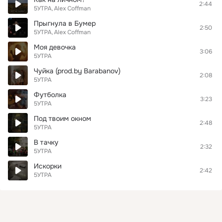
2:44
5УТРА
Alex Coffman
Прыгнула в Бумер
2:50
5УТРА
Alex Coffman
Моя девочка
3:06
5УТРА
Чуйка (prod.by Barabanov)
2:08
5УТРА
Футболка
3:23
5УТРА
Под твоим окном
2:48
5УТРА
В тачку
2:32
5УТРА
Искорки
2:42
5УТРА