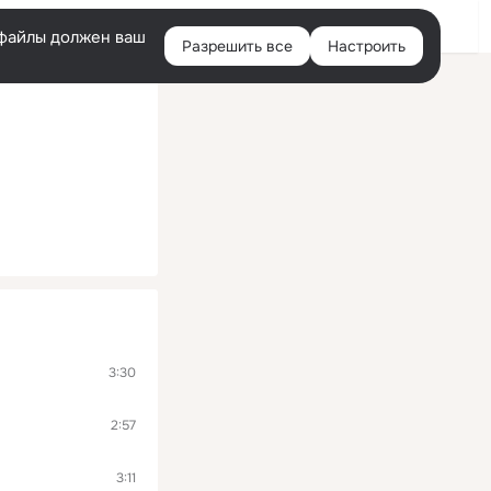
Войти
e-файлы должен ваш
Разрешить все
Настроить
Правая
колонка
3:30
2:57
3:11