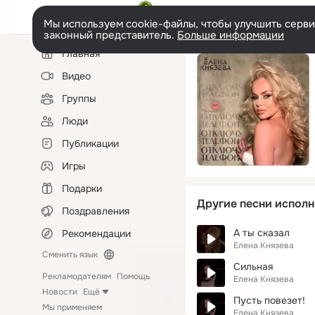
Мы используем cookie-файлы, чтобы улучшить сервис
законный представитель.
Больше информации
Левая
Главная
колонка
Видео
Группы
Люди
Публикации
Игры
Подарки
Другие песни исполн
Поздравления
А ты сказал
Рекомендации
Елена Князева
Сменить язык
Сильная
Рекламодателям
Помощь
Елена Князева
Новости
Ещё
Пусть повезет!
Мы применяем
Елена Князева