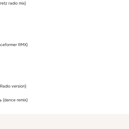
etz radio mix)
nceformer RMX)
Radio version)
 (dance remix)