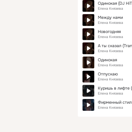
Одинокая (DJ HiTr
Елена Князева
Между нами
Елена Князева
Новогодняя
Елена Князева
А ты сказал (Tra
Елена Князева
Одинокая
Елена Князева
Отпускаю
Елена Князева
Куришь в лифте (
Елена Князева
Фирменный стиль
Елена Князева