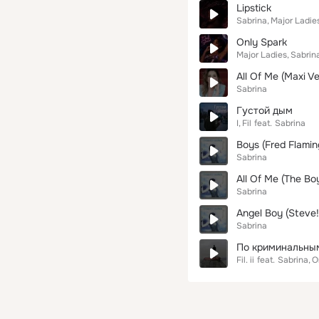
Lipstick
Sabrina
Major Ladie
Only Spark
Major Ladies
Sabrin
All Of Me (Maxi Ve
Sabrina
Густой дым
I
Fil
feat.
Sabrina
Boys (Fred Flami
Sabrina
All Of Me (The Bo
Sabrina
Angel Boy (Steve
Sabrina
По криминальны
Fil. ii
feat.
Sabrina
O