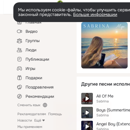
Мы используем cookie-файлы, чтобы улучшить сервис
законный представитель.
Больше информации
Левая
Главная
колонка
Видео
Группы
Люди
Публикации
Игры
Подарки
Другие песни исполн
Поздравления
All Of Me
Рекомендации
Sabrina
Сменить язык
Boys (Summertime
Рекламодателям
Помощь
Sabrina
Новости
Ещё
Angel Boy (Exten
Мы применяем
Sabrina