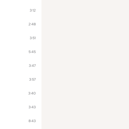
3:12
2:48
3:51
5:45
3:47
3:57
3:40
3:43
8:43