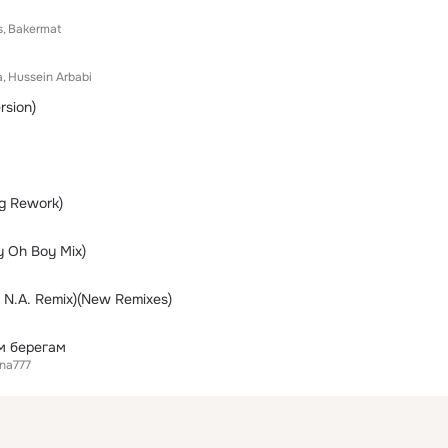
s
Bakermat
a
Hussein Arbabi
rsion)
ng Rework)
y Oh Boy Mix)
! N.A. Remix)(New Remixes)
м берегам
na777