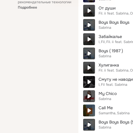
рекомендательные технологии
Подробнее
От души
Fil. ii
feat.
Sabrina
O
Boys Boys Boys
Sabrina
Забайкалье
I
Fil
Fil. ii
feat.
Sabri
Boys ( 1987 )
Sabrina
Хулиганка
Fil. ii
feat.
Sabrina
O
Смуту не наводи
I
Fil
feat.
Sabrina
My Chico
Sabrina
Call Me
Samantha
Sabrina
Boys Boys Boys (S
Sabrina