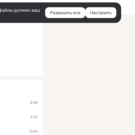
Войти
e-файлы должен ваш
Разрешить все
Настроить
Правая
колонка
3:48
3:33
5:44