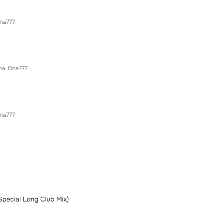
na777
na
Ona777
na777
pecial Long Club Mix)