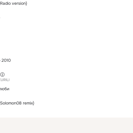
Radio version)
е
 2010
KURILI
 люби
Solomon08 remix)