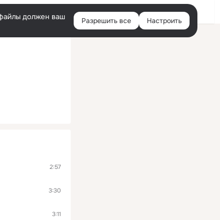
Войти
e-файлы должен ваш
Разрешить все
Настроить
Правая
колонка
2:57
3:30
3:11