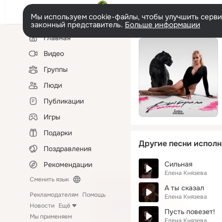
Мы используем cookie-файлы, чтобы улучшить сервис
законный представитель.
Больше информации
Левая
Главная
колонка
Видео
Группы
Люди
Публикации
Игры
Подарки
Другие песни исполн
Поздравления
Сильная
Рекомендации
Елена Князева
Сменить язык
А ты сказал
Рекламодателям
Помощь
Елена Князева
Новости
Ещё
Пусть повезет!
Мы применяем
Елена Князева