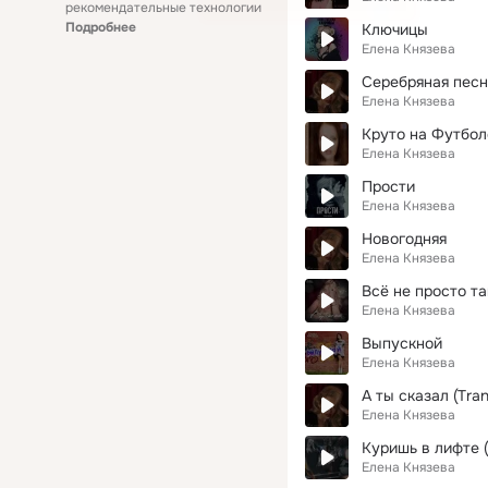
рекомендательные технологии
Подробнее
Ключицы
Елена Князева
Серебряная песн
Елена Князева
Круто на Футбол
Елена Князева
Прости
Елена Князева
Новогодняя
Елена Князева
Всё не просто та
Елена Князева
Выпускной
Елена Князева
А ты сказал (Tra
Елена Князева
Куришь в лифте (
Елена Князева