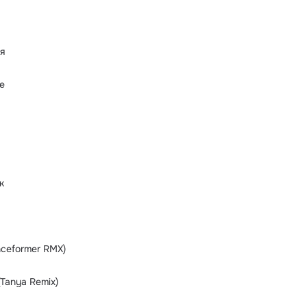
я
е
к
nceformer RMX)
Tanya Remix)