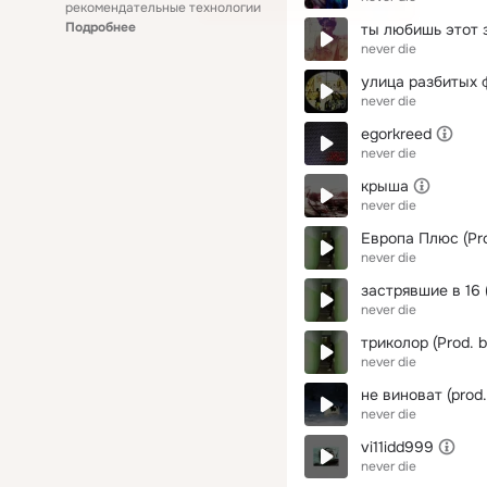
рекомендательные технологии
Подробнее
ты любишь этот 
never die
улица разбитых 
never die
egorkreed
never die
крыша
never die
Европа Плюс (Pro
never die
застрявшие в 16 (
never die
триколор (Prod. b
never die
не виноват (prod.
never die
vi11idd999
never die