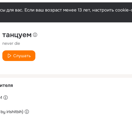
ы для вас. Если ваш возраст менее 13 лет, настроить cooki
танцуем
never die
Слушать
ителя
И
y irlshitbih)