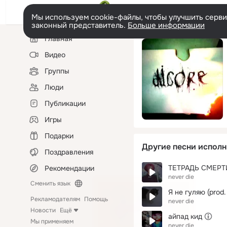
Мы используем cookie-файлы, чтобы улучшить сервис
законный представитель.
Больше информации
Левая
Главная
колонка
Видео
Группы
Люди
Публикации
Игры
Подарки
Другие песни исполн
Поздравления
ТЕТРАДЬ СМЕРТ
Рекомендации
never die
Сменить язык
Я не гуляю (prod. b
Рекламодателям
Помощь
never die
Новости
Ещё
айпад кид
Мы применяем
never die