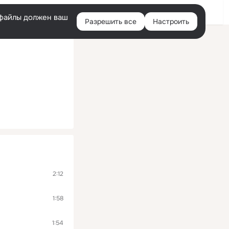
Войти
e-файлы должен ваш
Разрешить все
Настроить
Правая
колонка
2:12
1:58
1:54