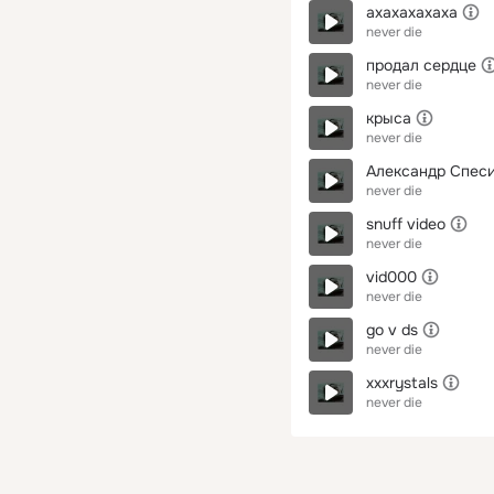
ахахахахаха
never die
продал сердце
never die
крыса
never die
Александр Спес
never die
snuff video
never die
vid000
never die
go v ds
never die
xxxrystals
never die