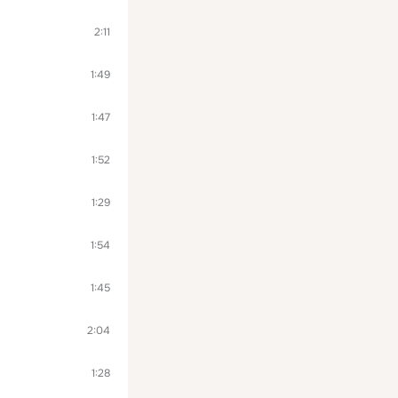
2:11
1:49
1:47
1:52
1:29
1:54
1:45
2:04
1:28