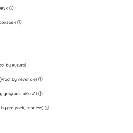
звук
фонарей
d. by ausuro)
Prod. by never die)
y greyrock, akkiru1)
 by greyrock, tear!ess)