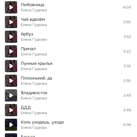
Любовница
4:04
Елена Гудкова
Чай вдвоём
3:50
Елена Гудкова
Арбуз
3:53
Елена Гудкова
Причал
4:22
Елена Гудкова
Лунные крылья
3:32
Елена Гудкова
Плохонький, да
3:30
Елена Гудкова
Владивосток
3:45
Елена Гудкова
ДДД
2:46
Елена Гудкова
Коль уходишь, уходи
4:06
Елена Гудкова
Банька