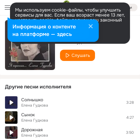
Войти
Мы используем cookie-файлы, чтобы улучшить
сервисы для вас. Если ваш возраст менее 13 лет,
настроить cookie-файлы должен ваш законный
представитель.
Больше информации
Информация о контенте
Строчки
Разрешить все
Настроить
на платформе — здесь
Елена Гудкова
Слушать
Другие песни исполнителя
Солнышко
3:28
Елена Гудкова
Сынок
4:27
Елена Гудкова
Дорожная
3:50
Елена Гудкова