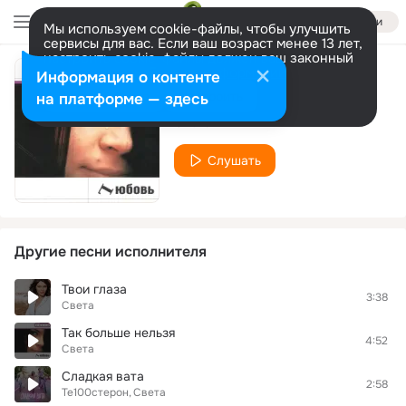
Войти
Мы используем cookie-файлы, чтобы улучшить
сервисы для вас. Если ваш возраст менее 13 лет,
настроить cookie-файлы должен ваш законный
представитель.
Больше информации
Информация о контенте
Любовь
Разрешить все
Настроить
на платформе — здесь
Света
Слушать
Другие песни исполнителя
Твои глаза
3:38
Света
Так больше нельзя
4:52
Света
Сладкая вата
2:58
Те100стерон
Света