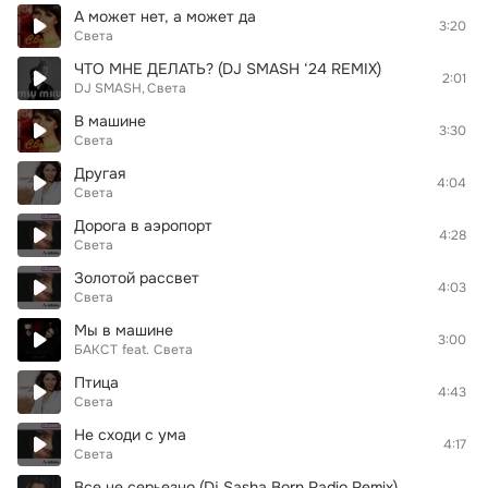
А может нет, а может да
3:20
Света
ЧТО МНЕ ДЕЛАТЬ? (DJ SMASH ‘24 REMIX)
2:01
DJ SMASH
Света
В машине
3:30
Света
Другая
4:04
Света
Дорога в аэропорт
4:28
Света
Золотой рассвет
4:03
Света
Мы в машине
3:00
БАКСТ
feat.
Света
Птица
4:43
Света
Не сходи с ума
4:17
Света
Все не серьезно (Dj Sasha Born Radio Remix)