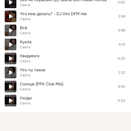
3:00
Света
Что мне делать? - DJ Vini DFM mix
3:36
Света
Всё
5:59
Света
Кукла
4:41
Света
Увидимся
4:20
Света
Что ты такое
2:32
Света
Солнце (PPK Club Mix)
5:45
Света
Уходи
4:24
Света