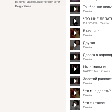
рекомендательные технологии
Подробнее
Так больше нель
Света
ЧТО МНЕ ДЕЛАТЬ
DJ SMASH
Света
В машине
Света
Другая
Света
Дорога в аэропо
Света
Мы в машине
БАКСТ
feat.
Света
Золотой рассвет
Света
Что мне делать? 
Света
Что ты такое
Света