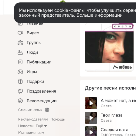
Мы используем cookie-файлы, чтобы улучшить сервис
законный представитель.
Больше информации
Левая
Главная
колонка
Видео
Группы
Люди
Публикации
Игры
Подарки
Другие песни исполн
Поздравления
А может нет, а 
Рекомендации
Света
Сменить язык
Твои глаза
Рекламодателям
Помощь
Света
Новости
Ещё
Сладкая вата
Мы применяем
Те100стерон
Света