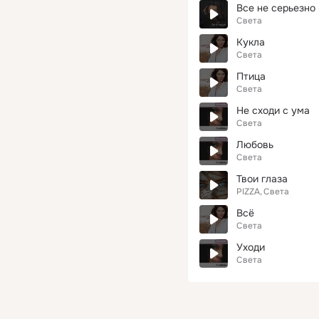
Все не серьезно 
Света
Кукла
Света
Птица
Света
Не сходи с ума
Света
Любовь
Света
Твои глаза
PIZZA
Света
Всё
Света
Уходи
Света