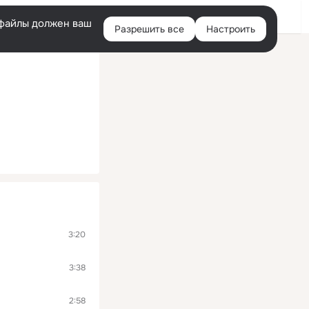
Войти
e-файлы должен ваш
Разрешить все
Настроить
Правая
колонка
3:20
3:38
2:58