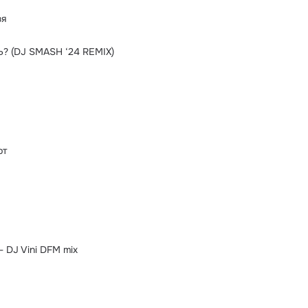
зя
? (DJ SMASH ‘24 REMIX)
рт
- DJ Vini DFM mix