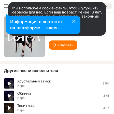
Войти
Мы используем cookie-файлы, чтобы улучшить
сервисы для вас. Если ваш возраст менее 13 лет,
настроить cookie-файлы должен ваш законный
представитель.
Больше информации
Информация о контенте
Здравствуй
Разрешить все
Настроить
на платформе — здесь
Ияра
Слушать
Другие песни исполнителя
Хрустальный замок
3:54
Ияра
Обними
3:41
Ияра
Твои глаза
3:27
Ияра