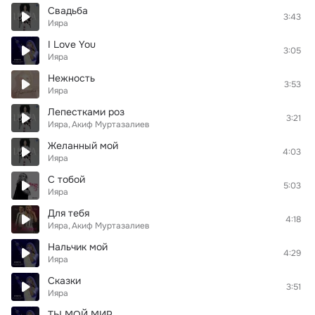
Свадьба
3:43
Ияра
I Love You
3:05
Ияра
Нежность
3:53
Ияра
Лепестками роз
3:21
Ияра
Акиф Муртазалиев
Желанный мой
4:03
Ияра
С тобой
5:03
Ияра
Для тебя
4:18
Ияра
Акиф Муртазалиев
Нальчик мой
4:29
Ияра
Сказки
3:51
Ияра
ТЫ МОЙ МИР