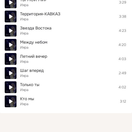
3:29
Ияра
Территория-КАВКАЗ
3:38
Ияра
Звезда Востока
4:23
Ияра
Между небом
4:20
Ияра
Летний вечер
4:03
Ияра
Шаг вперед
2:49
Ияра
Только ты
4:02
Ияра
Кто мы
3:12
Ияра