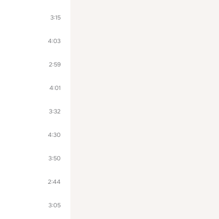
3:15
4:03
2:59
4:01
3:32
4:30
3:50
2:44
3:05