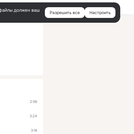
Войти
e-файлы должен ваш
Разрешить все
Настроить
Правая
колонка
2:56
3:24
3:16