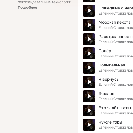
рекомендательные технологии
Подробнее
Сошедшие с неб
Евгений Стрижалов
Морская пехота
Евгений Стрижалов
Расстрелянное н
Евгений Стрижалов
Сапёр
Евгений Стрижалов
Колыбельная
Евгений Стрижалов
Я вернусь
Евгений Стрижалов
Эшелон
Евгений Стрижалов
Это залёт- воин
Евгений Стрижалов
Чужие горы
Евгений Стрижалов