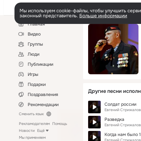
Мы используем cookie-файлы, чтобы улучшить сервис
законный представитель.
Больше информации
Левая
Главная
колонка
Видео
Группы
Люди
Публикации
Игры
Подарки
Другие песни исполн
Поздравления
Солдат россии
Рекомендации
Евгений Стрижалов
Сменить язык
Разведка
Рекламодателям
Помощь
Евгений Стрижалов
Новости
Ещё
Когда нам было 
Мы применяем
Евгений Стрижалов