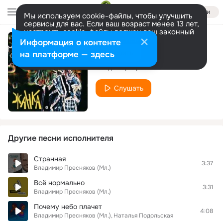
Войти
Мы используем cookie-файлы, чтобы улучшить
сервисы для вас. Если ваш возраст менее 13 лет,
настроить cookie-файлы должен ваш законный
представитель.
Больше информации
Информация о контенте
Я буду помнить
Разрешить все
Настроить
на платформе — здесь
Владимир Пресняков
Слушать
Другие песни исполнителя
Странная
3:37
Владимир Пресняков (Мл.)
Всё нормально
3:31
Владимир Пресняков (Мл.)
Почему небо плачет
4:08
Владимир Пресняков (Мл.)
Наталья Подольская