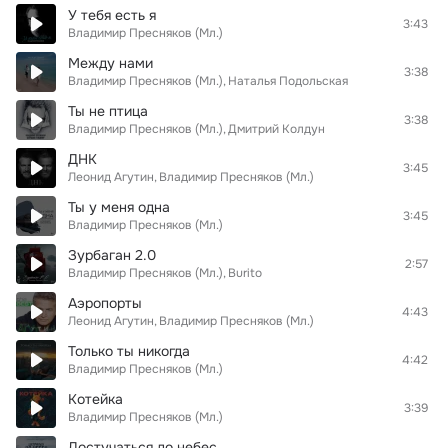
У тебя есть я
3:43
Владимир Пресняков (Мл.)
Между нами
3:38
Владимир Пресняков (Мл.)
Наталья Подольская
Ты не птица
3:38
Владимир Пресняков (Мл.)
Дмитрий Колдун
ДНК
3:45
Леонид Агутин
Владимир Пресняков (Мл.)
Ты у меня одна
3:45
Владимир Пресняков (Мл.)
Зурбаган 2.0
2:57
Владимир Пресняков (Мл.)
Burito
Аэропорты
4:43
Леонид Агутин
Владимир Пресняков (Мл.)
Только ты никогда
4:42
Владимир Пресняков (Мл.)
Котейка
3:39
Владимир Пресняков (Мл.)
Достучаться до небес