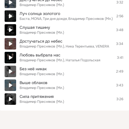
3:32
Владимир Пресняков (Мл.)
Луч солнца золотого
2:56
Баста
MONA
Три дня дождя
Владимир Пресняков (Мл.)
Слушая тишину
3:48
Владимир Пресняков (Мл.)
Достучаться до небес
3:34
Владимир Пресняков (Мл.)
Ника Терентьева
VENERA
Любовь выбрала нас
3:41
Владимир Пресняков (Мл.)
Наталья Подольская
Без неё никак
2:49
Владимир Пресняков (Мл.)
Выше облаков
3:43
Владимир Пресняков (Мл.)
Сила притяжения
3:26
Владимир Пресняков (Мл.)