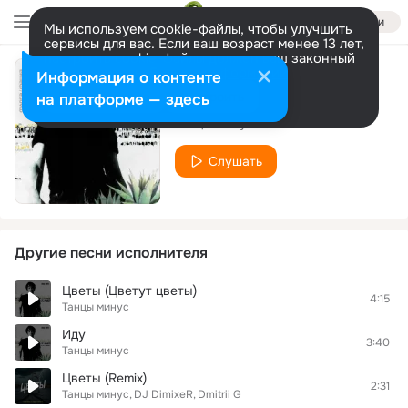
Войти
Мы используем cookie-файлы, чтобы улучшить
сервисы для вас. Если ваш возраст менее 13 лет,
настроить cookie-файлы должен ваш законный
представитель.
Больше информации
Информация о контенте
Ночь
Разрешить все
Настроить
на платформе — здесь
Танцы минус
Слушать
Другие песни исполнителя
Цветы (Цветут цветы)
4:15
Танцы минус
Иду
3:40
Танцы минус
Цветы (Remix)
2:31
Танцы минус
DJ DimixeR
Dmitrii G