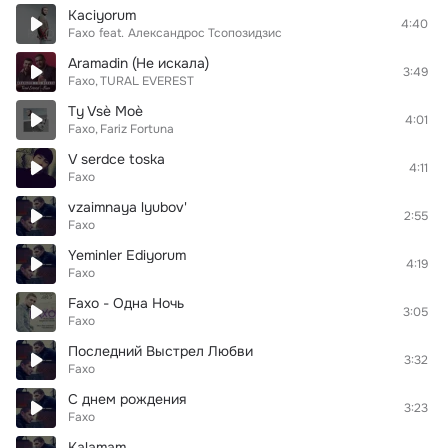
Kaciyorum
4:40
Faxo
feat.
Aлександрос Тсопозидзис
Aramadin (Не искала)
3:49
Faxo
TURAL EVEREST
Ty Vsè Moè
4:01
Faxo
Fariz Fortuna
V serdce toska
4:11
Faxo
vzaimnaya lyubov'
2:55
Faxo
Yeminler Ediyorum
4:19
Faxo
Faxo - Одна Ночь
3:05
Faxo
Последний Выстрел Любви
3:32
Faxo
С днем рождения
3:23
Faxo
Kalamam