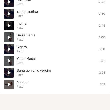
2:42
Faxo
танец любви
3:40
Faxo
İhtimal
2:46
Faxo
Sarila Sarila
4:00
Faxo
Sigara
3:20
Faxo
Yalan Masal
3:21
Faxo
Sana gonlumu verdim
3:23
Faxo
Mashup
3:12
Faxo