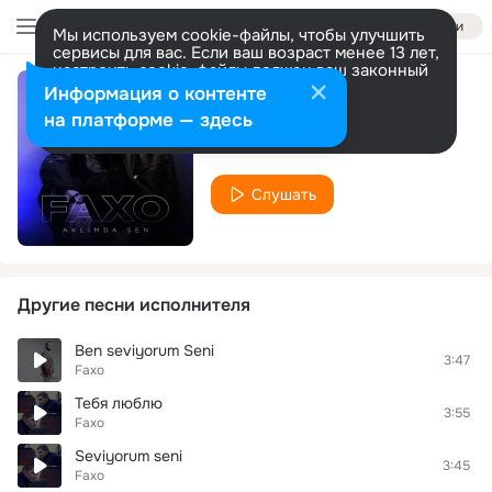
Войти
Мы используем cookie-файлы, чтобы улучшить
сервисы для вас. Если ваш возраст менее 13 лет,
настроить cookie-файлы должен ваш законный
представитель.
Больше информации
Информация о контенте
AKLIMDA SEN
Разрешить все
Настроить
на платформе — здесь
Faxo
Слушать
Другие песни исполнителя
Ben seviyorum Seni
3:47
Faxo
Тебя люблю
3:55
Faxo
Seviyorum seni
3:45
Faxo