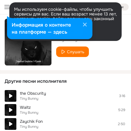
Войти
Мы используем cookie-файлы, чтобы улучшить
сервисы для вас. Если ваш возраст менее 13 лет,
настроить cookie-файлы должен ваш законный
представитель.
Больше информации
Информация о контенте
Animé
Разрешить все
Настроить
на платформе — здесь
Tiny Bunny
Слушать
Другие песни исполнителя
the Obscurity
3:16
Tiny Bunny
Waltz
5:29
Tiny Bunny
Zaychik Fon
2:50
Tiny Bunny