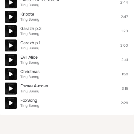
2:44
Tiny Bunny
Kripota
2:47
Tiny Bunny
Garazh p.2
1:20
Tiny Bunny
Garazh p.1
3:00
Tiny Bunny
Evil Alice
2:41
Tiny Bunny
Christmas
1:59
Tiny Bunny
Глюки Антона
3:15
Tiny Bunny
FoxSong
2:29
Tiny Bunny