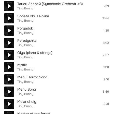
Танец Зверей (Symphonic Orchestr #3)
2:21
Tiny Bunny
Sonata No. 1 Polina
2:44
Tiny Bunny
Poryadok
1:39
Tiny Bunny
Peredyshka
1:40
Tiny Bunny
Olya (piano & strings)
2:07
Tiny Bunny
Mistik
2:01
Tiny Bunny
Menu Horror Song
2:16
Tiny Bunny
Menu Song
3:49
Tiny Bunny
Melancholy
2:31
Tiny Bunny
Master of the forest