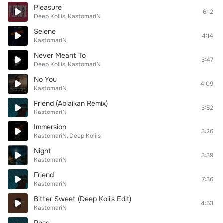
Pleasure
6:12
Deep Koliis
KastomariN
Selene
4:14
KastomariN
Never Meant To
3:47
Deep Koliis
KastomariN
No You
4:09
KastomariN
Friend (Ablaikan Remix)
3:52
KastomariN
Immersion
3:26
KastomariN
Deep Koliis
Night
3:39
KastomariN
Friend
7:36
KastomariN
Bitter Sweet (Deep Koliis Edit)
4:53
KastomariN
Rose