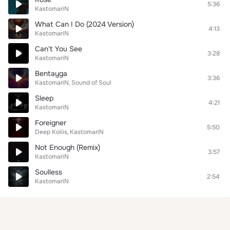
5:36
KastomariN
What Can I Do (2024 Version)
4:13
KastomariN
Can't You See
3:28
KastomariN
Bentayga
3:36
KastomariN
Sound of Soul
Sleep
4:21
KastomariN
Foreigner
5:50
Deep Koliis
KastomariN
Not Enough (Remix)
3:57
KastomariN
Soulless
2:54
KastomariN