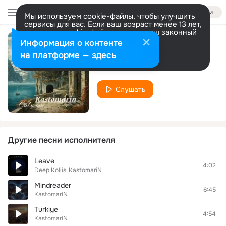
Войти
Мы используем cookie-файлы, чтобы улучшить
сервисы для вас. Если ваш возраст менее 13 лет,
настроить cookie-файлы должен ваш законный
представитель.
Больше информации
Информация о контенте
Only One
Разрешить все
Настроить
на платформе — здесь
KastomariN
Слушать
Другие песни исполнителя
Leave
4:02
Deep Koliis
KastomariN
Mindreader
6:45
KastomariN
Turkiye
4:54
KastomariN