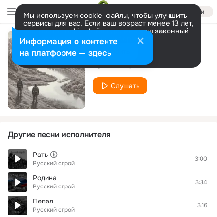
Войти
Мы используем cookie-файлы, чтобы улучшить
сервисы для вас. Если ваш возраст менее 13 лет,
настроить cookie-файлы должен ваш законный
представитель.
Больше информации
Информация о контенте
Река времени
Разрешить все
Настроить
на платформе — здесь
Русский строй
Слушать
Другие песни исполнителя
Рать
3:00
Русский строй
Родина
3:34
Русский строй
Пепел
3:16
Русский строй