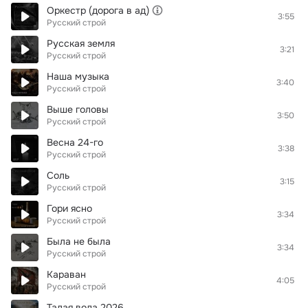
Оркестр (дорога в ад)
3:55
Русский строй
Русская земля
3:21
Русский строй
Наша музыка
3:40
Русский строй
Выше головы
3:50
Русский строй
Весна 24-го
3:38
Русский строй
Соль
3:15
Русский строй
Гори ясно
3:34
Русский строй
Была не была
3:34
Русский строй
Караван
4:05
Русский строй
Талая вода 2026