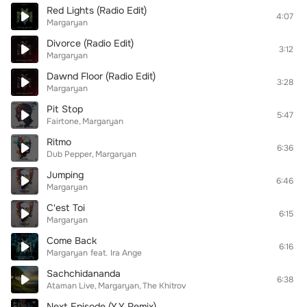
Red Lights (Radio Edit)
4:07
Margaryan
Divorce (Radio Edit)
3:12
Margaryan
Dawnd Floor (Radio Edit)
3:28
Margaryan
Pit Stop
5:47
Fairtone
Margaryan
Ritmo
6:36
Dub Pepper
Margaryan
Jumping
6:46
Margaryan
C'est Toi
6:15
Margaryan
Come Back
6:16
Margaryan
feat.
Ira Ange
Sachchidananda
6:38
Ataman Live
Margaryan
The Khitrov
Next Episode (Y.Y Remix)