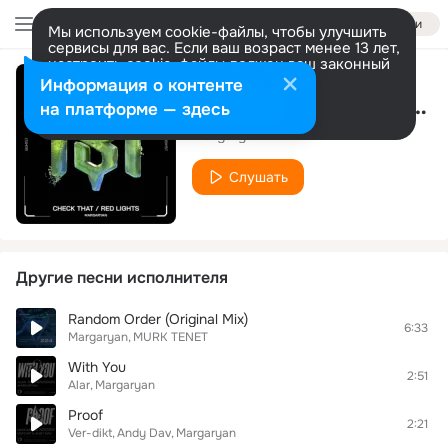
Войти
Мы используем cookie-файлы, чтобы улучшить
сервисы для вас. Если ваш возраст менее 13 лет,
настроить cookie-файлы должен ваш законный
представитель.
Больше информации
Информация о контенте
Check That (Radio Edit)
Разрешить все
Настроить
на платформе — здесь
Margaryan
Слушать
Другие песни исполнителя
Random Order (Original Mix)
6:33
Margaryan
MURK TENET
With You
2:51
Alar
Margaryan
Proof
2:21
Ver-dikt
Andy Dav
Margaryan