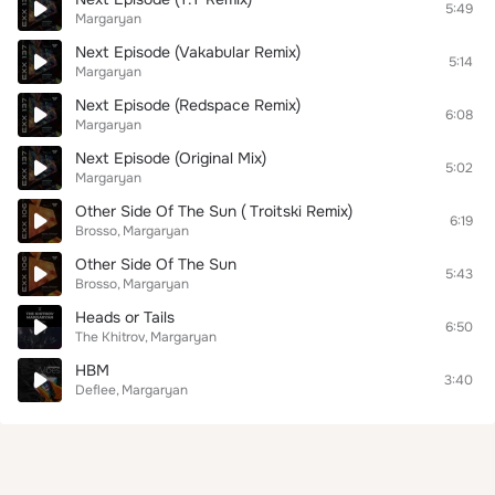
5:49
Margaryan
Next Episode (Vakabular Remix)
5:14
Margaryan
Next Episode (Redspace Remix)
6:08
Margaryan
Next Episode (Original Mix)
5:02
Margaryan
Other Side Of The Sun ( Troitski Remix)
6:19
Brosso
Margaryan
Other Side Of The Sun
5:43
Brosso
Margaryan
Heads or Tails
6:50
The Khitrov
Margaryan
HBM
3:40
Deflee
Margaryan