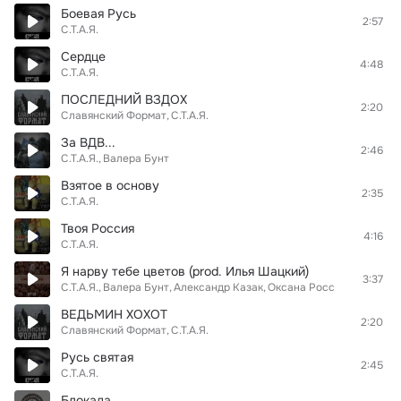
Боевая Русь
2:57
С.Т.А.Я.
Сердце
4:48
С.Т.А.Я.
ПОСЛЕДНИЙ ВЗДОХ
2:20
Славянский Формат
С.Т.А.Я.
За ВДВ...
2:46
С.Т.А.Я.
Валера Бунт
Взятое в основу
2:35
С.Т.А.Я.
Твоя Россия
4:16
С.Т.А.Я.
Я нарву тебе цветов (prod. Илья Шацкий)
3:37
С.Т.А.Я.
Валера Бунт
Александр Казак
Оксана Росс
ВЕДЬМИН ХОХОТ
2:20
Славянский Формат
С.Т.А.Я.
Русь святая
2:45
С.Т.А.Я.
Блокада