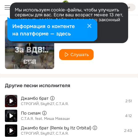
Войти
Мы используем cookie-файлы, чтобы улучшить
сервисы для вас. Если ваш возраст менее 13 лет,
настроить cookie-файлы должен ваш законный
представитель.
Больше информации
Информация о контенте
За ВДВ!..
Разрешить все
Настроить
на платформе — здесь
С.Т.А.Я.
Слушать
Другие песни исполнителя
Джамбо брат
2:51
СТРОГИЙ
Skyth27
С.Т.А.Я.
По силам
4:12
С.Т.А.Я.
feat.
Миша Маваши
Джамбо брат (Remix by Itz Orbital)
2:43
СТРОГИЙ
Skyth27
С.Т.А.Я.