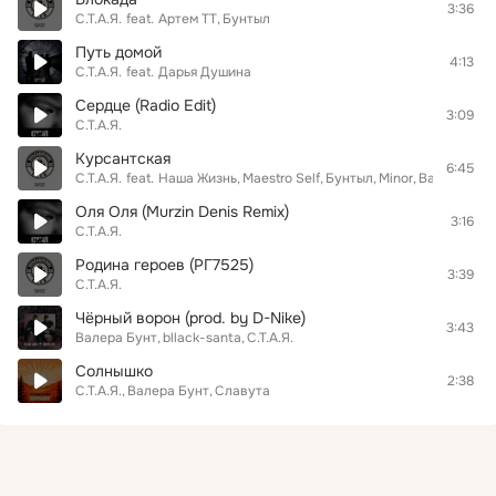
3:36
С.Т.А.Я.
feat.
Артем ТТ
Бунтыл
Путь домой
4:13
С.Т.А.Я.
feat.
Дарья Душина
Сердце (Radio Edit)
3:09
С.Т.А.Я.
Курсантская
6:45
С.Т.А.Я.
feat.
Наша Жизнь
Maestro Self
Бунтыл
Minor
Basmach
Оля Оля (Murzin Denis Remix)
3:16
С.Т.А.Я.
Родина героев (РГ7525)
3:39
С.Т.А.Я.
Чёрный ворон (prod. by D-Nike)
3:43
Валера Бунт
bllack-santa
С.Т.А.Я.
Солнышко
2:38
С.Т.А.Я.
Валера Бунт
Славута