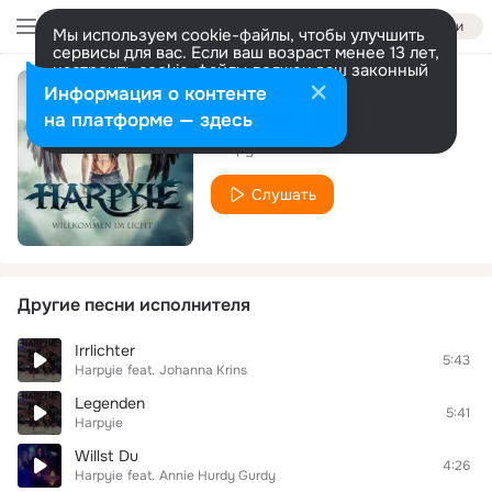
Войти
Мы используем cookie-файлы, чтобы улучшить
сервисы для вас. Если ваш возраст менее 13 лет,
настроить cookie-файлы должен ваш законный
представитель.
Больше информации
Информация о контенте
Ausgebrannt
Разрешить все
Настроить
на платформе — здесь
Harpyie
Слушать
Другие песни исполнителя
Irrlichter
5:43
Harpyie
feat.
Johanna Krins
Legenden
5:41
Harpyie
Willst Du
4:26
Harpyie
feat.
Annie Hurdy Gurdy