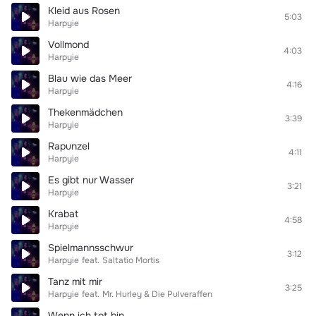
Kleid aus Rosen
5:03
Harpyie
Vollmond
4:03
Harpyie
Blau wie das Meer
4:16
Harpyie
Thekenmädchen
3:39
Harpyie
Rapunzel
4:11
Harpyie
Es gibt nur Wasser
3:21
Harpyie
Krabat
4:58
Harpyie
Spielmannsschwur
3:12
Harpyie
feat.
Saltatio Mortis
Tanz mit mir
3:25
Harpyie
feat.
Mr. Hurley & Die Pulveraffen
Wenn ich tot bin