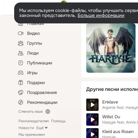
Мы используем cookie-файлы, чтобы улучшить сервис
законный представитель.
Больше информации
Левая
Главная
колонка
Видео
Группы
Люди
Публикации
Игры
Подарки
Другие песни исполн
Поздравления
Enklave
Рекомендации
Argorok
feat.
Harpyi
Сменить язык
Willst Du
Рекламодателям
Помощь
Harpyie
feat.
Annie 
Новости
Ещё
Kleid aus Rosen
Мы применяем
Harpyie