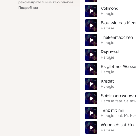
рекомендательные технологии
Подробнее
Vollmond
Harpyie
Blau wie das Mee
Harpyie
Thekenmädchen
Harpyie
Rapunzel
Harpyie
Es gibt nur Wasse
Harpyie
Krabat
Harpyie
Spielmannsschwu
Harpyie
feat.
Saltati
Tanz mit mir
Harpyie
feat.
Mr. Hur
Wenn ich tot bin
Harpyie