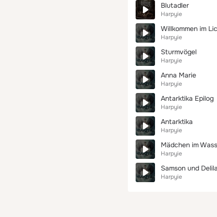
Blutadler
Harpyie
Willkommen im Li
Harpyie
Sturmvögel
Harpyie
Anna Marie
Harpyie
Antarktika Epilog
Harpyie
Antarktika
Harpyie
Mädchen im Wass
Harpyie
Samson und Delil
Harpyie