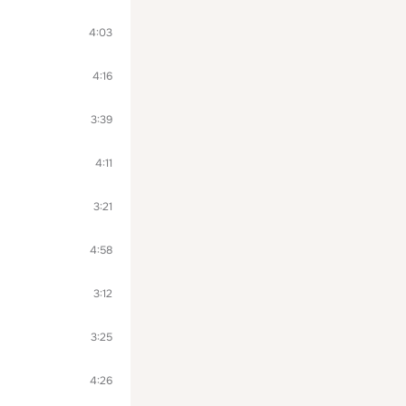
4:03
4:16
3:39
4:11
3:21
4:58
3:12
3:25
4:26