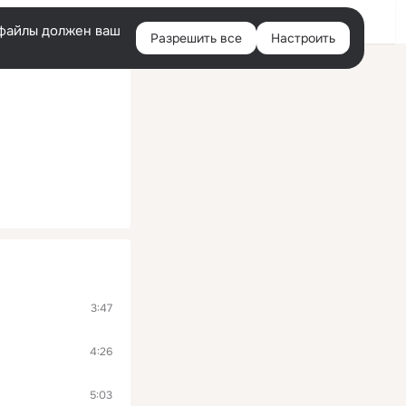
Войти
e-файлы должен ваш
Разрешить все
Настроить
Правая
колонка
3:47
4:26
5:03