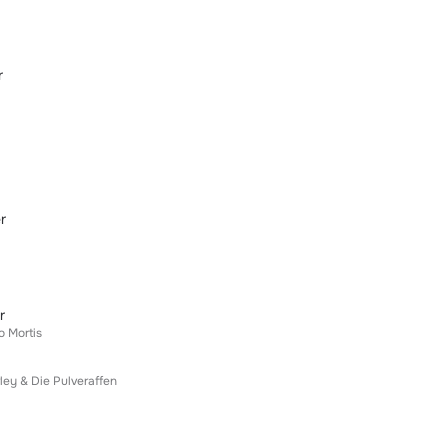
r
r
r
o Mortis
ley & Die Pulveraffen