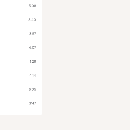
5:08
3:40
3:57
4:07
1:29
4:14
6:05
3:47