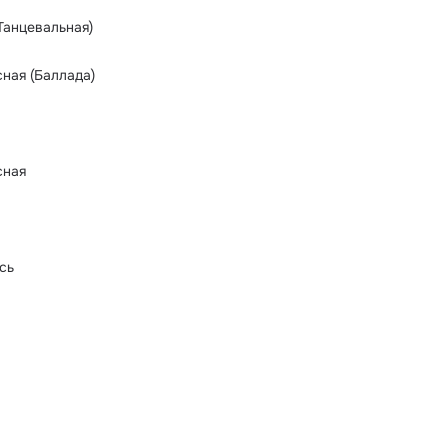
Танцевальная)
ная (Баллада)
сная
ись