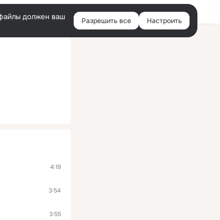
Войти
e-файлы должен ваш
Разрешить все
Настроить
Правая
колонка
4:19
3:54
3:55