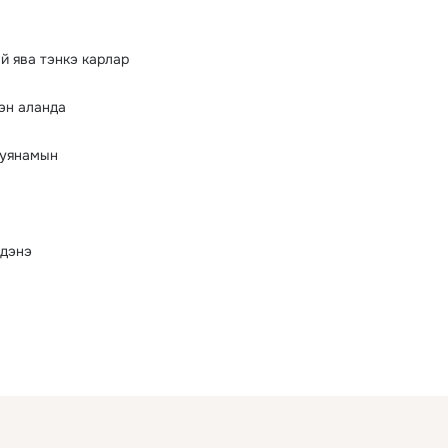
 ява тэнкэ карлар
эн аланда
 уянамын
рдэнэ