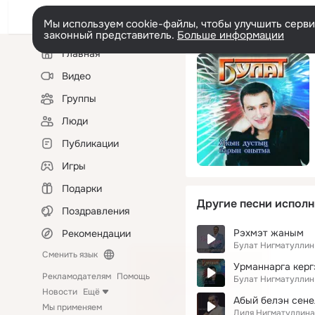
Мы используем cookie-файлы, чтобы улучшить сервис
законный представитель.
Больше информации
Левая
Главная
колонка
Видео
Группы
Люди
Публикации
Игры
Подарки
Другие песни исполн
Поздравления
Рэхмэт жаным
Рекомендации
Булат Нигматуллин
Сменить язык
Урманнарга керг
Рекламодателям
Помощь
Булат Нигматуллин
Новости
Ещё
Абый белэн сене
Мы применяем
Диля Нигматуллина