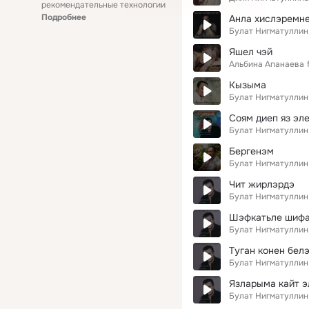
рекомендательные технологии
Подробнее
Анла хислэремн
Булат Нигматуллин
Яшел чэй
Альбина Апанаева
Кызыма
Булат Нигматуллин
Соям диеп яз эл
Булат Нигматуллин
Бергенэм
Булат Нигматуллин
Чит жирлэрдэ
Булат Нигматуллин
Шэфкатьле шифа
Булат Нигматуллин
Туган конен бел
Булат Нигматуллин
Язларыма кайт э
Булат Нигматуллин