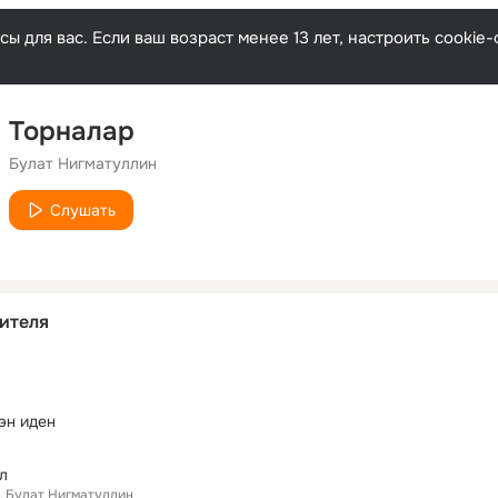
ы для вас. Если ваш возраст менее 13 лет, настроить cooki
Торналар
Булат Нигматуллин
Слушать
ителя
эн иден
л
Булат Нигматуллин