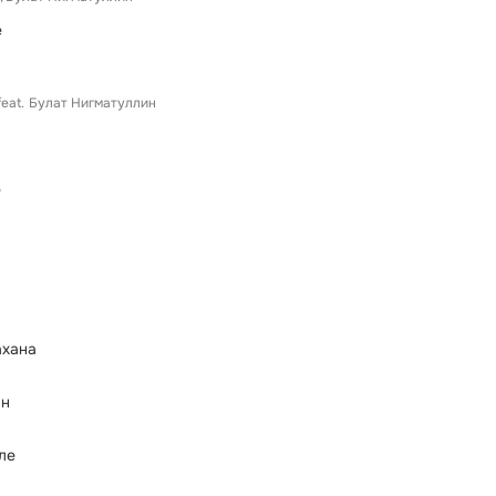
е
feat.
Булат Нигматуллин
е
хана
эн
ле