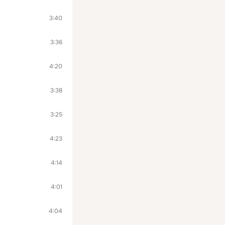
3:40
3:36
4:20
3:38
3:25
4:23
4:14
4:01
4:04