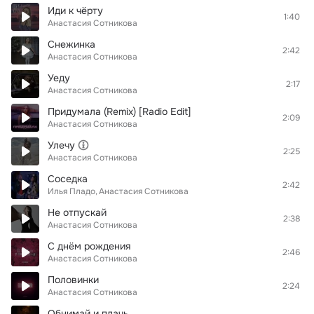
Иди к чёрту
1:40
Анастасия Сотникова
Снежинка
2:42
Анастасия Сотникова
Уеду
2:17
Анастасия Сотникова
Придумала (Remix) [Radio Edit]
2:09
Анастасия Сотникова
Улечу
2:25
Анастасия Сотникова
Соседка
2:42
Илья Пладо
Анастасия Сотникова
Не отпускай
2:38
Анастасия Сотникова
С днём рождения
2:46
Анастасия Сотникова
Половинки
2:24
Анастасия Сотникова
Обнимай и плачь