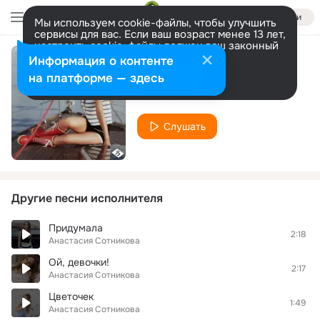
Войти
Мы используем cookie-файлы, чтобы улучшить
сервисы для вас. Если ваш возраст менее 13 лет,
настроить cookie-файлы должен ваш законный
представитель.
Больше информации
Информация о контенте
Океанами
Разрешить все
Настроить
на платформе — здесь
Анастасия Сотникова
Слушать
Другие песни исполнителя
Придумала
2:18
Анастасия Сотникова
Ой, девочки!
2:17
Анастасия Сотникова
Цветочек
1:49
Анастасия Сотникова