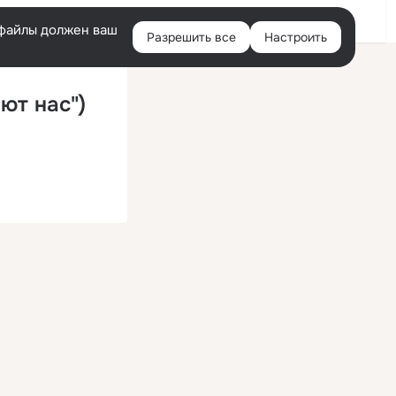
Войти
e-файлы должен ваш
Разрешить все
Настроить
Правая
колонка
ют нас")