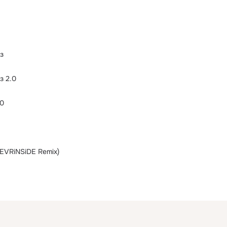
з
з 2.0
.0
FEVRiNSiDE Remix)