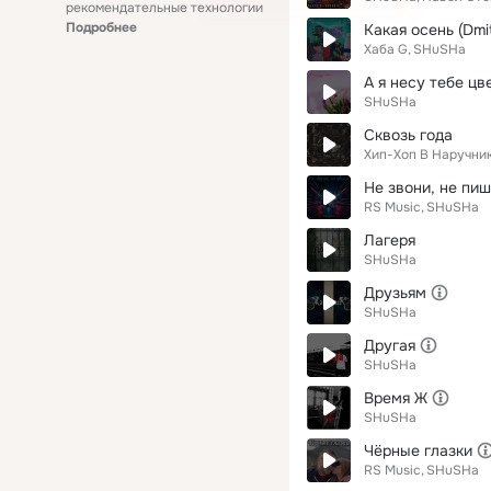
рекомендательные технологии
Подробнее
Какая осень (Dmi
Хаба G
SHuSHa
А я несу тебе цв
SHuSHa
Сквозь года
Хип-Хоп В Наручни
Не звони, не пи
RS Music
SHuSHa
Лагеря
SHuSHa
Друзьям
SHuSHa
Другая
SHuSHa
Время Ж
SHuSHa
Чёрные глазки
RS Music
SHuSHa