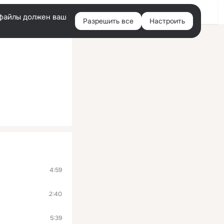
Войти
e-файлы должен ваш
Разрешить все
Настроить
Правая
колонка
4:59
2:40
5:39