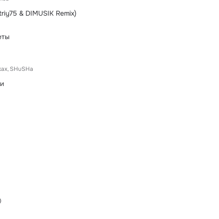
triy75 & DIMUSIK Remix)
еты
ках
SHuSHa
ши