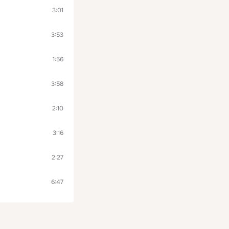
3:01
3:53
1:56
3:58
2:10
3:16
2:27
6:47