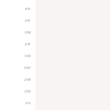
4:10
2:57
3:59
2:37
3:33
3:04
2:08
2:53
2:13