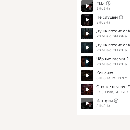
М.Б.
SHuSHa
Не слушай
SHuSHa
Душа просит слё
RS Music
SHuSHa
Душа просит слё
RS Music
SHuSHa
Чёрные глазки 2
RS Music
SHuSHa
Кошечка
SHuSHa
RS Music
Она же пьяная (
LXE
Juste
SHuSHa
История
SHuSHa