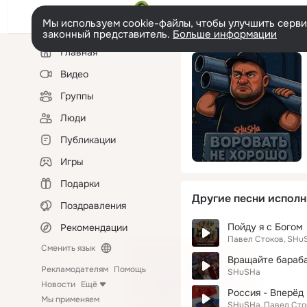
Мы используем cookie-файлы, чтобы улучшить сервис
законный представитель.
Больше информации
Левая
Главная
колонка
Видео
Группы
Люди
Публикации
Игры
Подарки
Другие песни исполн
Поздравления
Пойду я с Богом
Рекомендации
Павел Стоков
SHu
Сменить язык
Вращайте бараб
Рекламодателям
Помощь
SHuSHa
Новости
Ещё
Россия - Вперёд
Мы применяем
SHuSHa
Павел Сто