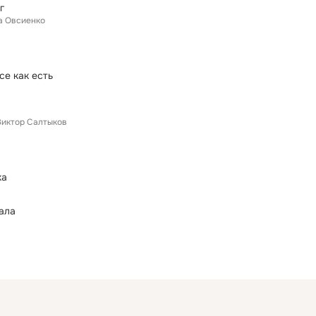
г
а Овсиенко
се как есть
Виктор Салтыков
ка
ала