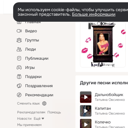
Мы используем cookie-файлы, чтобы улучшить сервис
законный представитель.
Больше информации
Левая
Главная
колонка
Видео
Группы
Люди
Публикации
Игры
Подарки
Другие песни исполн
Поздравления
Дальнобойщик
Рекомендации
Татьяна Овсиенко
Сменить язык
Капитан
Рекламодателям
Помощь
Татьяна Овсиенко
Новости
Ещё
Колечко
Мы применяем
Татьяна Овсиенко