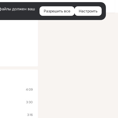
Войти
e-файлы должен ваш
Разрешить все
Настроить
Правая
колонка
4:09
3:30
3:16