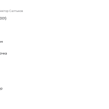
Виктор Салтыков
001)
ем
очка
ер