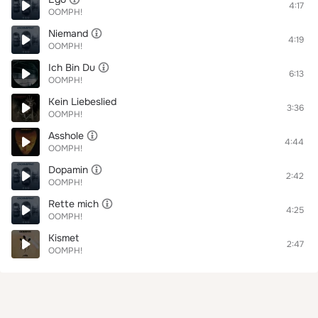
4:17
OOMPH!
Niemand
4:19
OOMPH!
Ich Bin Du
6:13
OOMPH!
Kein Liebeslied
3:36
OOMPH!
Asshole
4:44
OOMPH!
Dopamin
2:42
OOMPH!
Rette mich
4:25
OOMPH!
Kismet
2:47
OOMPH!