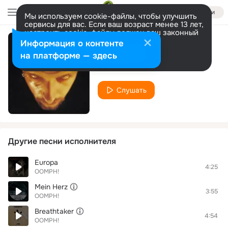
Войти
Мы используем cookie-файлы, чтобы улучшить
сервисы для вас. Если ваш возраст менее 13 лет,
настроить cookie-файлы должен ваш законный
представитель.
Больше информации
Информация о контенте
Hate Sweet Hate
Разрешить все
Настроить
на платформе — здесь
OOMPH!
Слушать
Другие песни исполнителя
Europa
4:25
OOMPH!
Mein Herz
3:55
OOMPH!
Breathtaker
4:54
OOMPH!