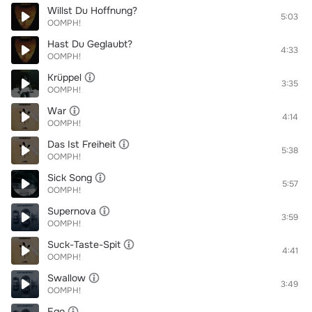
Willst Du Hoffnung?
5:03
OOMPH!
Hast Du Geglaubt?
4:33
OOMPH!
Krüppel
3:35
OOMPH!
War
4:14
OOMPH!
Das Ist Freiheit
5:38
OOMPH!
Sick Song
5:57
OOMPH!
Supernova
3:59
OOMPH!
Suck-Taste-Spit
4:41
OOMPH!
Swallow
3:49
OOMPH!
Ego