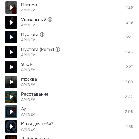
Письмо
1:26
AMINEV
Уникальный
2:19
AMINEV
Пустота
2:41
AMINEV
Пустота (Remix)
2:43
AMINEV
STOP
2:27
AMINEV
Москва
2:09
AMINEV
Расставание
2:42
AMINEV
Ад
2:06
AMINEV
Кто я для тебя?
1:56
AMINEV
Дай мне огня