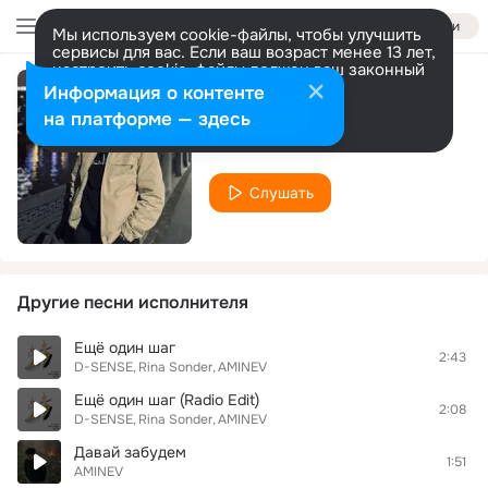
Войти
Мы используем cookie-файлы, чтобы улучшить
сервисы для вас. Если ваш возраст менее 13 лет,
настроить cookie-файлы должен ваш законный
представитель.
Больше информации
Информация о контенте
Вокзал
Разрешить все
Настроить
на платформе — здесь
AMINEV
Слушать
Другие песни исполнителя
Ещё один шаг
2:43
D-SENSE
Rina Sonder
AMINEV
Ещё один шаг (Radio Edit)
2:08
D-SENSE
Rina Sonder
AMINEV
Давай забудем
1:51
AMINEV