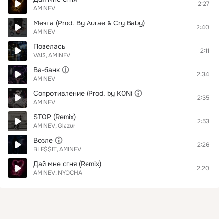
2:27
AMINEV
Мечта (Prod. By Aurae & Cry Baby)
2:40
AMINEV
Повелась
2:11
VAIS
AMINEV
Ва-банк
2:34
AMINEV
Сопротивление (Prod. by K0N)
2:35
AMINEV
STOP (Remix)
2:53
AMINEV
Glazur
Возле
2:26
BLE$$IT
AMINEV
Дай мне огня (Remix)
2:20
AMINEV
NYOCHA