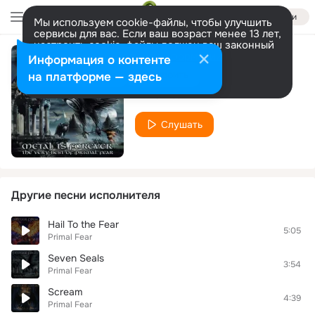
Войти
Мы используем cookie-файлы, чтобы улучшить
сервисы для вас. Если ваш возраст менее 13 лет,
настроить cookie-файлы должен ваш законный
представитель.
Больше информации
Информация о контенте
Rollercoaster
Разрешить все
Настроить
на платформе — здесь
Primal Fear
Слушать
Другие песни исполнителя
Hail To the Fear
5:05
Primal Fear
Seven Seals
3:54
Primal Fear
Scream
4:39
Primal Fear