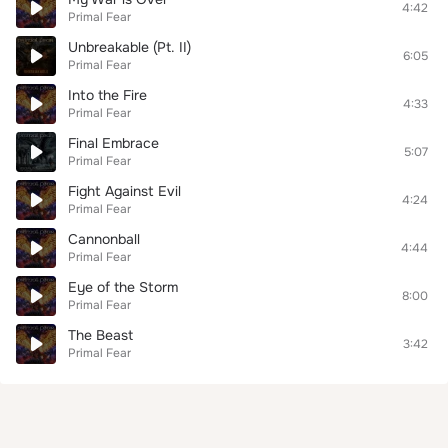
4:42
Primal Fear
Unbreakable (Pt. II)
6:05
Primal Fear
Into the Fire
4:33
Primal Fear
Final Embrace
5:07
Primal Fear
Fight Against Evil
4:24
Primal Fear
Cannonball
4:44
Primal Fear
Eye of the Storm
8:00
Primal Fear
The Beast
3:42
Primal Fear