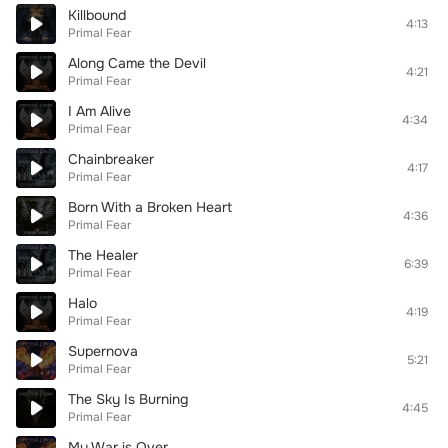
Killbound
4:13
Primal Fear
Along Came the Devil
4:21
Primal Fear
I Am Alive
4:34
Primal Fear
Chainbreaker
4:17
Primal Fear
Born With a Broken Heart
4:36
Primal Fear
The Healer
6:39
Primal Fear
Halo
4:19
Primal Fear
Supernova
5:21
Primal Fear
The Sky Is Burning
4:45
Primal Fear
My War is Over