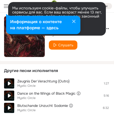
Войти
Мы используем cookie-файлы, чтобы улучшить
сервисы для вас. Если ваш возраст менее 13 лет,
настроить cookie-файлы должен ваш законный
представитель.
Больше информации
Информация о контенте
The Arrival of Baphomet
Разрешить все
Настроить
на платформе — здесь
Mystic Circle
Слушать
Другие песни исполнителя
Zeugnis Der Verachtung (Outro)
1:27
Mystic Circle
Dance on the Wings of Black Magic
5:16
Mystic Circle
Blutschande Unzucht Sodomie
6:32
Mystic Circle