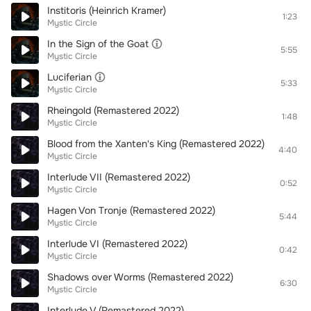
Institoris (Heinrich Kramer)
1:23
Mystic Circle
In the Sign of the Goat
5:55
Mystic Circle
Luciferian
5:33
Mystic Circle
Rheingold (Remastered 2022)
1:48
Mystic Circle
Blood from the Xanten's King (Remastered 2022)
4:40
Mystic Circle
Interlude VII (Remastered 2022)
0:52
Mystic Circle
Hagen Von Tronje (Remastered 2022)
5:44
Mystic Circle
Interlude VI (Remastered 2022)
0:42
Mystic Circle
Shadows over Worms (Remastered 2022)
6:30
Mystic Circle
Interlude V (Remastered 2022)