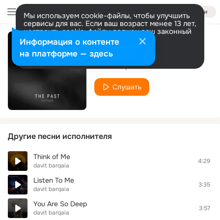
Войти
Мы используем cookie-файлы, чтобы улучшить
сервисы для вас. Если ваш возраст менее 13 лет,
настроить cookie-файлы должен ваш законный
представитель.
Больше информации
Информация о контенте
The Past
Разрешить все
Настроить
на платформе — здесь
davit barqaia
Слушать
Другие песни исполнителя
Think of Me
4:29
davit barqaia
Listen To Me
3:35
davit barqaia
You Are So Deep
3:57
davit barqaia