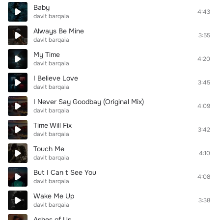
Baby
4:43
davit barqaia
Always Be Mine
3:55
davit barqaia
My Time
4:20
davit barqaia
I Believe Love
3:45
davit barqaia
I Never Say Goodbay (Original Mix)
4:09
davit barqaia
Time Will Fix
3:42
davit barqaia
Touch Me
4:10
davit barqaia
But I Can t See You
4:08
davit barqaia
Wake Me Up
3:38
davit barqaia
Ashes of Us