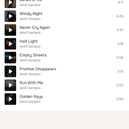
4:11
davit barqaia
Windy Night
4:26
davit barqaia
Never Cry Again
4:10
davit barqaia
Half Light
3:16
davit barqaia
Empty Streets
3:56
davit barqaia
Promise Disappears
3:15
davit barqaia
Run With Me
2:53
davit barqaia
Golden Rays
3:56
davit barqaia