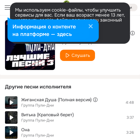
Войти
Мы используем cookie-файлы, чтобы улучшить
сервисы для вас. Если ваш возраст менее 13 лет,
настроить cookie-файлы должен ваш законный
представитель.
Больше информации
Информация о контенте
Жиганская душа (Remix №2)
Разрешить все
Настроить
на платформе — здесь
Группа Пули-Дни
Слушать
Другие песни исполнителя
Жиганская Душа (Полная версия)
4:48
Группа Пули-Дни
Витька (Краповый берет)
3:37
Группа Пули-Дни
Она
3:26
Группа Пули-Дни