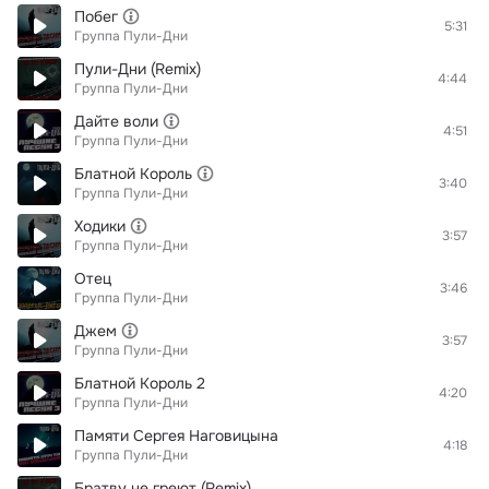
Побег
5:31
Группа Пули-Дни
Пули-Дни (Remix)
4:44
Группа Пули-Дни
Дайте воли
4:51
Группа Пули-Дни
Блатной Король
3:40
Группа Пули-Дни
Ходики
3:57
Группа Пули-Дни
Отец
3:46
Группа Пули-Дни
Джем
3:57
Группа Пули-Дни
Блатной Король 2
4:20
Группа Пули-Дни
Памяти Сергея Наговицына
4:18
Группа Пули-Дни
Братву не греют (Remix)