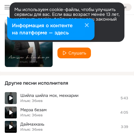
Войти
Мы используем cookie-файлы, чтобы улучшить
сервисы для вас. Если ваш возраст менее 13 лет,
настроить cookie-файлы должен ваш законный
представитель.
Больше информации
Информация о контенте
И хьа бlаьргаш
Разрешить все
Настроить
на платформе — здесь
Ильяс Эбиев
Слушать
Другие песни исполнителя
Шийла шийла мох, мехкарии
5:43
Ильяс Эбиев
Мерза безам
4:05
Ильяс Эбиев
Даймахкахь
3:39
Ильяс Эбиев