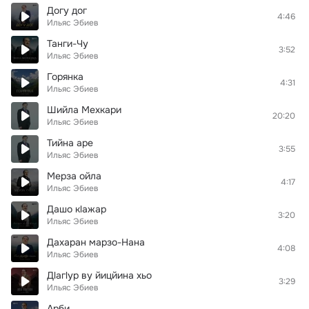
Догу дог
4:46
Ильяс Эбиев
Танги-Чу
3:52
Ильяс Эбиев
Горянка
4:31
Ильяс Эбиев
Шийла Мехкари
20:20
Ильяс Эбиев
Тийна аре
3:55
Ильяс Эбиев
Мерза ойла
4:17
Ильяс Эбиев
Дашо кlажар
3:20
Ильяс Эбиев
Дахаран марзо-Нана
4:08
Ильяс Эбиев
Дlагlур ву йицйина хьо
3:29
Ильяс Эбиев
Арби