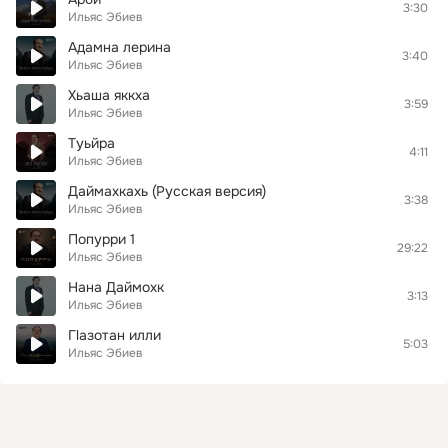
3:30
Ильяс Эбиев
Адамна лерина
3:40
Ильяс Эбиев
Хьаша яккха
3:59
Ильяс Эбиев
Туьйра
4:11
Ильяс Эбиев
Даймахкахь (Русская версия)
3:38
Ильяс Эбиев
Попурри 1
29:22
Ильяс Эбиев
Нана Даймохк
3:13
Ильяс Эбиев
Гlазотан илли
5:03
Ильяс Эбиев