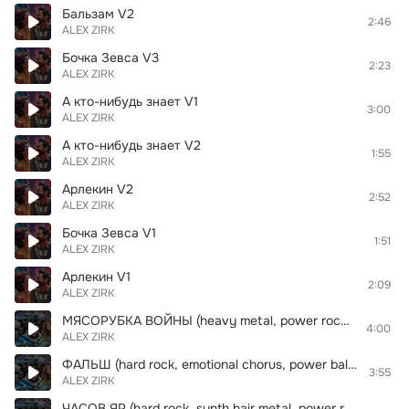
Бальзам V2
2:46
ALEX ZIRK
Бочка Зевса V3
2:23
ALEX ZIRK
А кто-нибудь знает V1
3:00
ALEX ZIRK
А кто-нибудь знает V2
1:55
ALEX ZIRK
Арлекин V2
2:52
ALEX ZIRK
Бочка Зевса V1
1:51
ALEX ZIRK
Арлекин V1
2:09
ALEX ZIRK
МЯСОРУБКА ВОЙНЫ (heavy metal, power rock, arena rock, emotional chorus, power ballad, dark mood, hard rock, synth hair metal)
4:00
ALEX ZIRK
ФАЛЬШ (hard rock, emotional chorus, power ballad, synth hair metal, power rock, dj scratching, arena rock, synthesizer)
3:55
ALEX ZIRK
ЧАСОВ ЯР (hard rock, synth hair metal, power rock, arena rock, emotional chorus, power ballad, synthesizer, dj scratching)