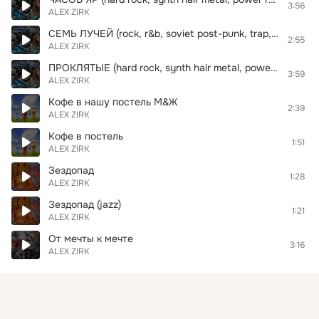
3:56
ALEX ZIRK
СЕМЬ ЛУЧЕЙ (rock, r&b, soviet post-punk, trap, positive soul, heart broken, bluesy guitar, 90s slow jams rnb)
2:55
ALEX ZIRK
ПРОКЛЯТЫЕ (hard rock, synth hair metal, power rock, arena rock, emotional chorus, power ballad, synthesizer, dj scratching)
3:59
ALEX ZIRK
Кофе в нашу постель М&Ж
2:39
ALEX ZIRK
Кофе в постель
1:51
ALEX ZIRK
Зездопад
1:28
ALEX ZIRK
Зездопад (jazz)
1:21
ALEX ZIRK
От мечты к мечте
3:16
ALEX ZIRK