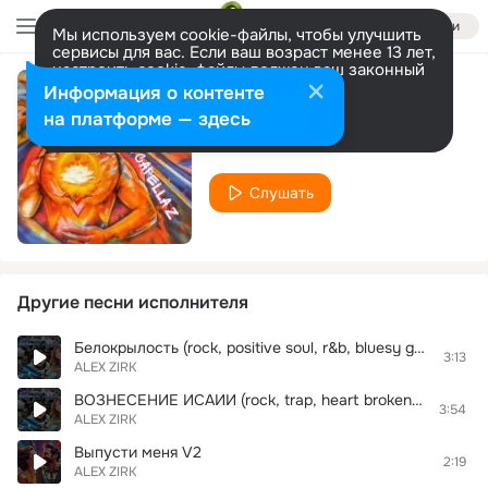
Войти
Мы используем cookie-файлы, чтобы улучшить
сервисы для вас. Если ваш возраст менее 13 лет,
настроить cookie-файлы должен ваш законный
представитель.
Больше информации
Информация о контенте
Я читаю тебя (pop)
Разрешить все
Настроить
на платформе — здесь
ALEX ZIRK
Слушать
Другие песни исполнителя
Белокрылость (rock, positive soul, r&b, bluesy guitar, 90s slow jams rnb, soviet post-punk, trap, heart broken)
3:13
ALEX ZIRK
ВОЗНЕСЕНИЕ ИСАИИ (rock, trap, heart broken, bluesy guitar, positive soul, 90s slow jams rnb, r&b, soviet post-punk)
3:54
ALEX ZIRK
Выпусти меня V2
2:19
ALEX ZIRK