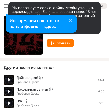
Войти
Мы используем cookie-файлы, чтобы улучшить
сервисы для вас. Если ваш возраст менее 13 лет,
настроить cookie-файлы должен ваш законный
представитель.
Больше информации
Информация о контенте
Х.Т.П.
Разрешить все
Настроить
на платформе — здесь
Гробовая Доска
Слушать
Другие песни исполнителя
Дайте водки!
4:04
Гробовая Доска
Похотливая свинья
4:55
Гробовая Доска
Нож
3:13
Гробовая Доска