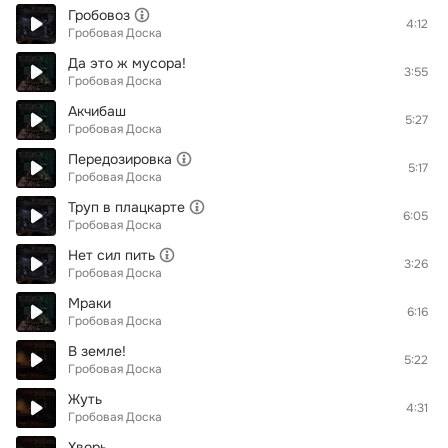
Гробовоз
4:12
Гробовая Доска
Да это ж мусора!
3:55
Гробовая Доска
Акчибаш
5:27
Гробовая Доска
Передозировка
5:17
Гробовая Доска
Труп в плацкарте
6:05
Гробовая Доска
Нет сил пить
3:26
Гробовая Доска
Мраки
6:16
Гробовая Доска
В земле!
5:22
Гробовая Доска
Жуть
4:31
Гробовая Доска
Хворь