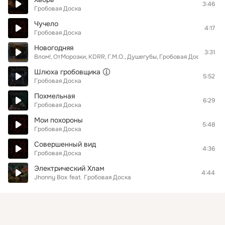
3:46
Гробовая Доска
Чучело
4:17
Гробовая Доска
Новогодняя
3:31
Влом!
ОтМорозки
KDRR
Г.М.О.
Душегубы
Гробовая Доска
Шах 
Шлюха гробовщика
5:52
Гробовая Доска
Похмельная
6:29
Гробовая Доска
Мои похороны
5:48
Гробовая Доска
Совершенный вид
4:36
Гробовая Доска
Электрический Хлам
4:44
Jhonny Box
feat.
Гробовая Доска