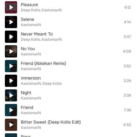
Pleasure
6:12
Deep Koliis
KastomariN
Selene
4:14
KastomariN
Never Meant To
3:47
Deep Koliis
KastomariN
No You
4:09
KastomariN
Friend (Ablaikan Remix)
3:52
KastomariN
Immersion
3:26
KastomariN
Deep Koliis
Night
3:39
KastomariN
Friend
7:36
KastomariN
Bitter Sweet (Deep Koliis Edit)
4:53
KastomariN
Rose