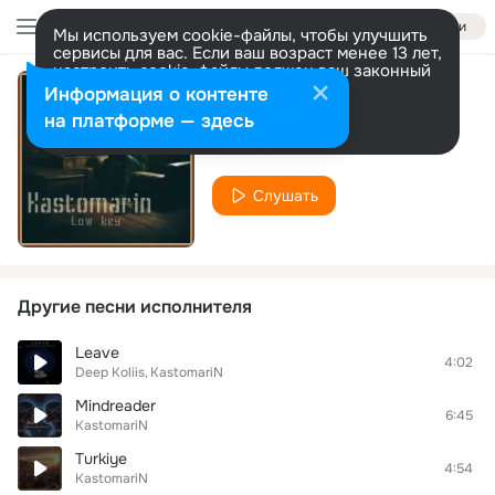
Войти
Мы используем cookie-файлы, чтобы улучшить
сервисы для вас. Если ваш возраст менее 13 лет,
настроить cookie-файлы должен ваш законный
представитель.
Больше информации
Информация о контенте
Low Key
Разрешить все
Настроить
на платформе — здесь
KastomariN
Слушать
Другие песни исполнителя
Leave
4:02
Deep Koliis
KastomariN
Mindreader
6:45
KastomariN
Turkiye
4:54
KastomariN