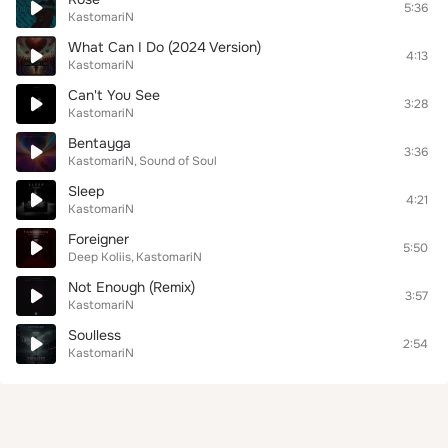
5:36
KastomariN
What Can I Do (2024 Version)
4:13
KastomariN
Can't You See
3:28
KastomariN
Bentayga
3:36
KastomariN
Sound of Soul
Sleep
4:21
KastomariN
Foreigner
5:50
Deep Koliis
KastomariN
Not Enough (Remix)
3:57
KastomariN
Soulless
2:54
KastomariN