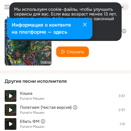
Войти
Мы используем cookie-файлы, чтобы улучшить
сервисы для вас. Если ваш возраст менее 13 лет,
настроить cookie-файлы должен ваш законный
представитель.
Больше информации
Информация о контенте
Пятница 13 (Чистая версия)
Разрешить все
Настроить
на платформе — здесь
Рычаги Машин
Слушать
Другие песни исполнителя
Кошка
3:57
Рычаги Машин
Полетаем (Чистая версия)
2:57
Рычаги Машин
Ебать ФМ
1:41
Рычаги Машин