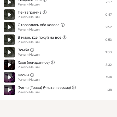
2:27
Рычаги Машин
Пентаграмма
0:47
Рычаги Машин
Оторвались оба колеса
2:52
Рычаги Машин
В мире, где похуй на все
0:53
Рычаги Машин
Зомби
3:00
Рычаги Машин
Хвоя (неизданное)
3:32
Рычаги Машин
Клоны
1:46
Рычаги Машин
Фигня (Трава) (Чистая версия)
1:38
Рычаги Машин