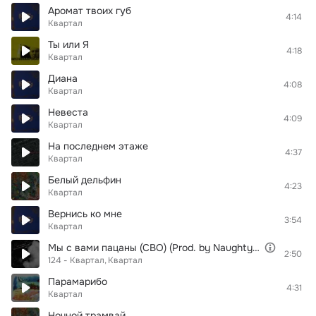
Аромат твоих губ
4:14
Квартал
Ты или Я
4:18
Квартал
Диана
4:08
Квартал
Невеста
4:09
Квартал
На последнем этаже
4:37
Квартал
Белый дельфин
4:23
Квартал
Вернись ко мне
3:54
Квартал
Мы с вами пацаны (СВО) (Prod. by Naughty 9)
2:50
124 - Квартал
Квартал
Парамарибо
4:31
Квартал
Ночной трамвай