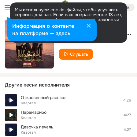
Войти
Мы используем cookie-файлы, чтобы улучшить
сервисы для вас. Если ваш возраст менее 13 лет,
настроить cookie-файлы должен ваш законный
представитель.
Больше информации
Информация о контенте
Санкт-Петербург, родной (Любэ 35. Всё опять начинается. Трибьют)
Разрешить все
Настроить
на платформе — здесь
Квартал
Слушать
Другие песни исполнителя
Откровенный рассказ
4:26
Квартал
Парамарибо
4:27
Квартал
Девочка печаль
4:27
Квартал