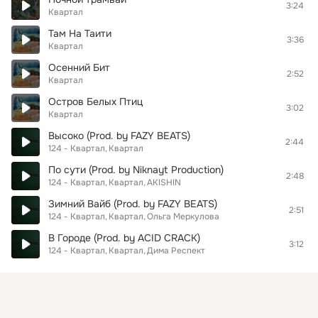
3:24
Квартал
Там На Таити
3:36
Квартал
Осенний Бит
2:52
Квартал
Остров Белых Птиц
3:02
Квартал
Высоко (Prod. by FAZY BEATS)
2:44
124 - Квартал
Квартал
По сути (Prod. by Niknayt Production)
2:48
124 - Квартал
Квартал
AKISHIN
Зимний Вайб (Prod. by FAZY BEATS)
2:51
124 - Квартал
Квартал
Ольга Меркулова
В Городе (Prod. by ACID CRACK)
3:12
124 - Квартал
Квартал
Дима Респект