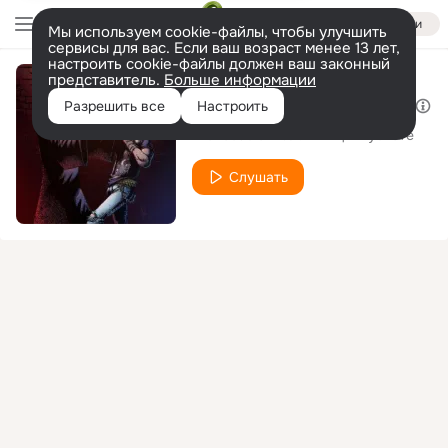
Войти
Мы используем cookie-файлы, чтобы улучшить
сервисы для вас. Если ваш возраст менее 13 лет,
настроить cookie-файлы должен ваш законный
представитель.
Больше информации
Жизнь или смерть
Разрешить все
Настроить
Provocación
Шпиц в пустоте
feat.
Слушать