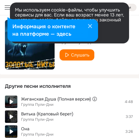
Войти
Мы используем cookie-файлы, чтобы улучшить
сервисы для вас. Если ваш возраст менее 13 лет,
настроить cookie-файлы должен ваш законный
представитель.
Больше информации
Информация о контенте
Пули-Дни (Remix)
Разрешить все
Настроить
на платформе — здесь
Группа Пули-Дни
Слушать
Другие песни исполнителя
Жиганская Душа (Полная версия)
4:48
Группа Пули-Дни
Витька (Краповый берет)
3:37
Группа Пули-Дни
Она
3:26
Группа Пули-Дни