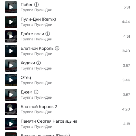
Побег
5:31
Группа Пули-Дни
Пули-Дни (Remix)
4:44
Группа Пули-Дни
Дайте воли
4:51
Группа Пули-Дни
Блатной Король
3:40
Группа Пули-Дни
Ходики
3:57
Группа Пули-Дни
Отец
3:46
Группа Пули-Дни
Джем
3:57
Группа Пули-Дни
Блатной Король 2
4:20
Группа Пули-Дни
Памяти Сергея Наговицына
4:18
Группа Пули-Дни
Братву не греют (Remix)