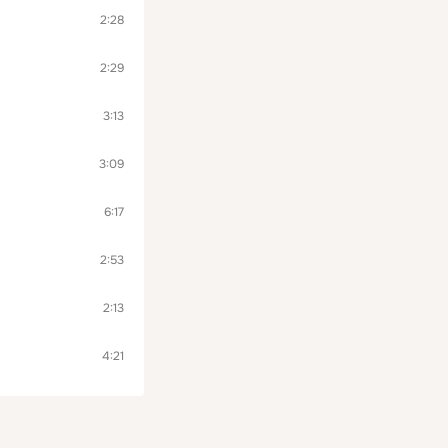
2:28
2:29
3:13
3:09
6:17
2:53
2:13
4:21