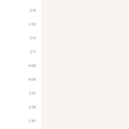
2:15
2:33
2:13
2:17
4:08
4:09
2:57
2:26
2:30