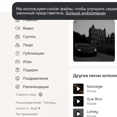
Мы используем cookie-файлы, чтобы улучшить сервис
законный представитель.
Больше информации
Левая
Главная
колонка
Видео
Группы
Люди
Публикации
Игры
Подарки
Другие песни исполн
Поздравления
Nostalgie
Рекомендации
Mzade
Сменить язык
Que Rico
Рекламодателям
Помощь
Mzade
Новости
Ещё
Lonely
Мы применяем
Mzade