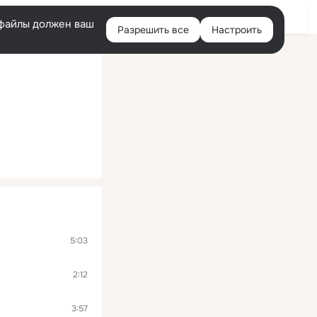
Войти
e-файлы должен ваш
Разрешить все
Настроить
Правая
колонка
5:03
2:12
3:57