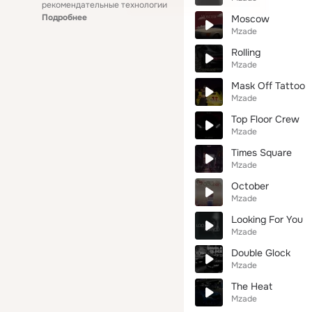
рекомендательные технологии
Подробнее
Moscow
Mzade
Rolling
Mzade
Mask Off Tattoo
Mzade
Top Floor Crew
Mzade
Times Square
Mzade
October
Mzade
Looking For You
Mzade
Double Glock
Mzade
The Heat
Mzade