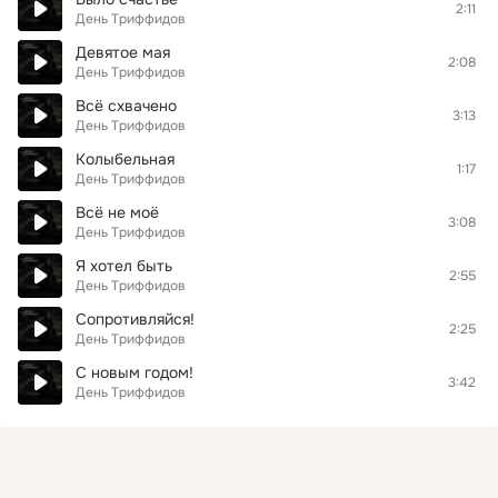
2:11
День Триффидов
Девятое мая
2:08
День Триффидов
Всё схвачено
3:13
День Триффидов
Колыбельная
1:17
День Триффидов
Всё не моё
3:08
День Триффидов
Я хотел быть
2:55
День Триффидов
Сопротивляйся!
2:25
День Триффидов
С новым годом!
3:42
День Триффидов