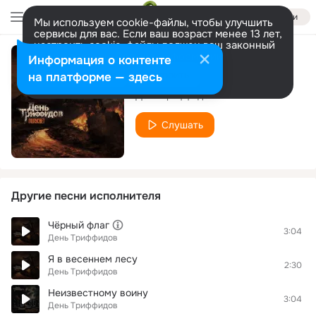
Войти
Мы используем cookie-файлы, чтобы улучшить
сервисы для вас. Если ваш возраст менее 13 лет,
настроить cookie-файлы должен ваш законный
представитель.
Больше информации
Информация о контенте
Опять, опять
Разрешить все
Настроить
на платформе — здесь
День Триффидов
Слушать
Другие песни исполнителя
Чёрный флаг
3:04
День Триффидов
Я в весеннем лесу
2:30
День Триффидов
Неизвестному воину
3:04
День Триффидов