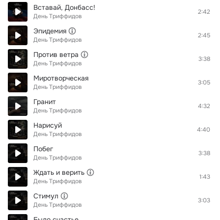
Вставай, Донбасс!
2:42
День Триффидов
Эпидемия
2:45
День Триффидов
Против ветра
3:38
День Триффидов
Миротворческая
3:05
День Триффидов
Гранит
4:32
День Триффидов
Нарисуй
4:40
День Триффидов
Побег
3:38
День Триффидов
Ждать и верить
1:43
День Триффидов
Стимул
3:03
День Триффидов
Было счастье