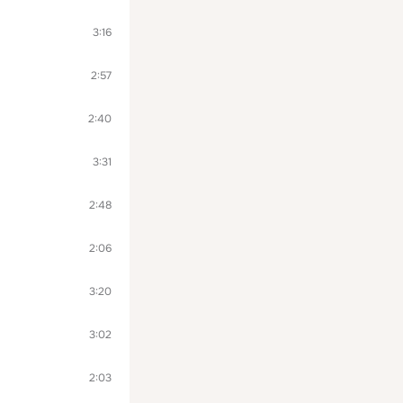
3:16
2:57
2:40
3:31
2:48
2:06
3:20
3:02
2:03