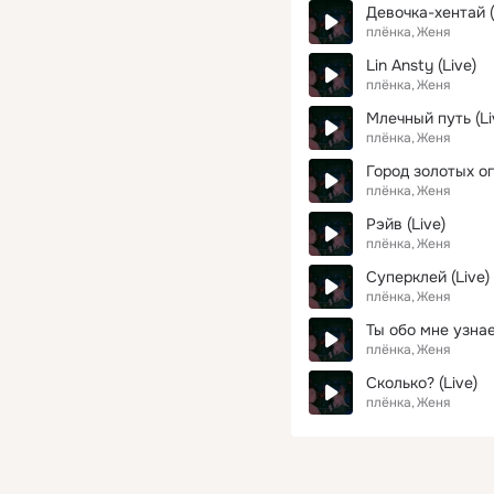
Девочка-хентай (
плёнка
Женя
Lin Ansty (Live)
плёнка
Женя
Млечный путь (Li
плёнка
Женя
Город золотых ог
плёнка
Женя
Рэйв (Live)
плёнка
Женя
Cуперклей (Live)
плёнка
Женя
Ты обо мне узнае
плёнка
Женя
Сколько? (Live)
плёнка
Женя