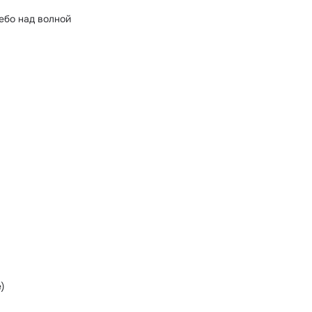
небо над волной
)