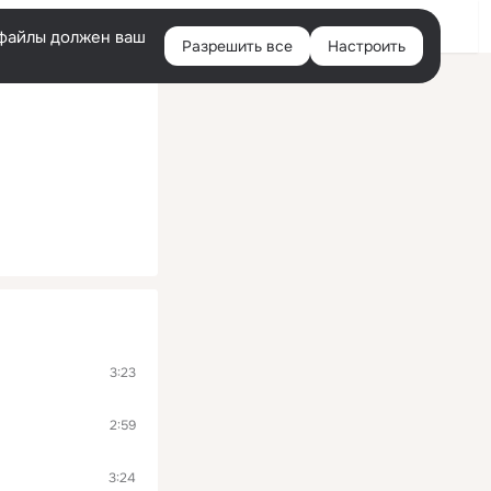
Войти
e-файлы должен ваш
Разрешить все
Настроить
Правая
колонка
3:23
2:59
3:24