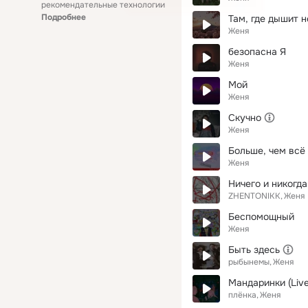
рекомендательные технологии
Подробнее
Там, где дышит 
Женя
безопасна Я
Женя
Мой
Женя
Скучно
Женя
Больше, чем всё
Женя
Ничего и никогда
ZHENTONIKK
Женя
Беспомощный
Женя
Быть здесь
рыбынемы
Женя
Мандаринки (Live
плёнка
Женя