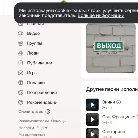
Мы используем cookie-файлы, чтобы улучшить сервис
законный представитель.
Больше информации
Левая
Главная
колонка
Видео
Группы
Люди
Публикации
Игры
Подарки
Другие песни исполн
Поздравления
Винни
Рекомендации
Женя
Сменить язык
Сан-Франциско
Рекламодателям
Помощь
Женя
Новости
Ещё
Санторини
Мы применяем
Женя